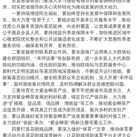
全县各级各部门要深入学习领会省领导到紫金调研的指示要
求，切实把省领导的关心关怀转化为推动发展的强大动力。
一要持续增进民生福祉。要始终坚持在发展中保障和改善民
生，加大力度“投资于人”。要稳步提升基本公共服务水平，推动
优质公共服务资源向基层延伸、向农村覆盖，让发展成果更多更
公平惠及全县人民。要持续提升养老保障水平，加快推进区域中
心敬老院优化整合和公共设施适老化改造，不断扩大普惠性养老
服务供给，确保老有所养、老有所依。
二要发扬密切联系群众作风。要全面推广运用将人大联络站
建在群团组织、“
禾坪说事
”等创新举措，进一步丰富人大代表联
络站的功能内涵，优化组织架构，推动联络站与党群服务中心、
新时代文明实践站等基层阵地深度融合，不断提升运行效能。要
探索基层自治模式，健全联系群众常态化机制，深入开展“禾坪说
事”，面对面收集社情民意，及时协调解决群众急难愁盼问题。
三要培育壮大紫金蝉茶产业。要牢牢把握省市高度关注、大
力支持
紫金蝉茶
发展的利好机遇，锚定百亿产值目标，大力推
进“扩规模、提品质、强品牌、增效益”等工作，推动紫金蝉茶产
业提质升级，将其真正打造成为富民强县、振兴乡村的支柱产
业。要认真做好省支持紫金蝉茶产业发展重要事项的对接工作，
全力抓好“省超”承办、“紫金蝉茶”商标注册等重点工作。
四要打造
花朝戏
品牌。要深入做好“体育+”文章，推动体育赛
事活动与非遗花朝戏深度融合，让花朝戏借助体育平台走进大众