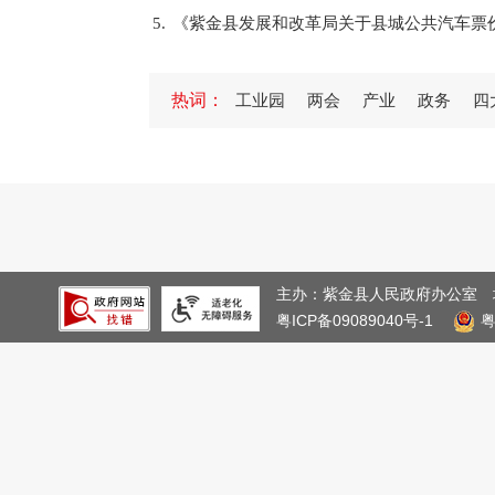
5.
《紫金县发展和改革局关于县城公共汽车票
1.
紫金县召开经济工作推进会
热词：
工业园
两会
产业
政务
四
2.
紫金：客货邮融合提效 双向畅通降本提速助
3.
紫金县发展和改革局2025年法治政府建设年
4.
2025年紫金县政府网站工作年度报表
5.
一图读懂紫金县人民政府关于修订印发紫金
1.
县委常委会（扩大）会议召开，传达学习贯
2.
紫金红十字会启动“博爱送万家”慰问活动
主办：紫金县人民政府办公室
粤ICP备09089040号-1
3.
紫金县公安局2025年法治政府建设年度报告
4.
紫金县人民政府2024年政府信息公开工作年
5.
图片解读《紫金县人民政府森林防火禁火令