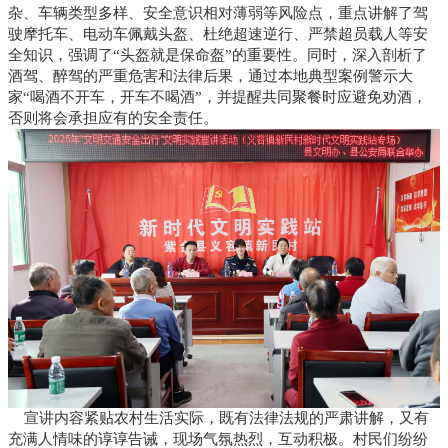
杂、车辆类型多样、安全意识相对薄弱等风险点，重点讲解了驾
驶摩托车、电动车佩戴头盔、杜绝超速逆行、严禁超员载人等安
全知识，强调了“头盔就是保命盔”的重要性。同时，深入剖析了
酒驾、醉驾的严重危害和法律后果，通过本地典型案例警示大
家“喝酒不开车，开车不喝酒”，并提醒共同聚餐时应避免劝酒，
否则将会承担应有的安全责任。
宣讲内容紧贴农村生活实际，既有法律法规的严肃讲解，又有
充满人情味的谆谆告诫，现场气氛热烈，互动积极。村民们纷纷