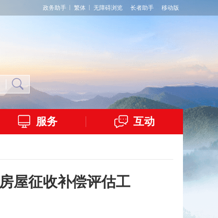
政务助手
繁体
无障碍浏览
长者助手
移动版
服务
互动
块房屋征收补偿评估工