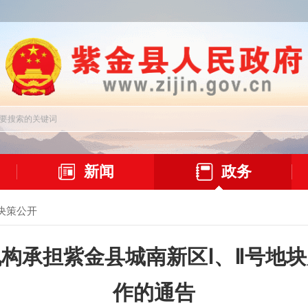
新闻
政务
决策公开
构承担紫金县城南新区Ⅰ、Ⅱ号地
作的通告