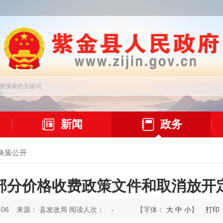
新闻
政务
决策公开
部分价格收费政策文件和取消放开
06
来源： 县发改局 阅读人次：
-
【字体：
大
中
小
】
打印