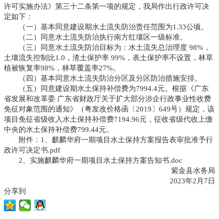
许可实施办法》第三十二条第一项的规定，我局作出行政许可决
定如下：
（一）基本同意建设期水土流失防治责任范围为1.33公顷。
（二）同意水土流失防治执行南方红壤区一级标准。
（三）同意水土流失防治目标为：水土流失总治理度 98%，
土壤流失控制比1.0，渣土保护率 99%，表土保护率不设置，林草
植被恢复率98%，林草覆盖率27%。
（四）基本同意水土流失防治分区及分区防治措施安排。
（五）同意建设期水土保持补偿费为7994.4元。根据《广东
省发展和改革委 广东省财政厅关于扩大部分涉企行政事业性收费
免征对象范围的通知》（粤发改价格函〔2019〕649号）规定，该
项目免征省级收入水土保持补偿费7194.96元，征收省级代收上缴
中央的水土保持补偿费799.44元。
附件：1、
麒麟华府一期项目水土保持方案报告表审批准予行
政许可决定书.pdf
2、
实施麒麟华府一期项目水土保持方案告知书.doc
紫金县水务局
2023年2月7日
分享到