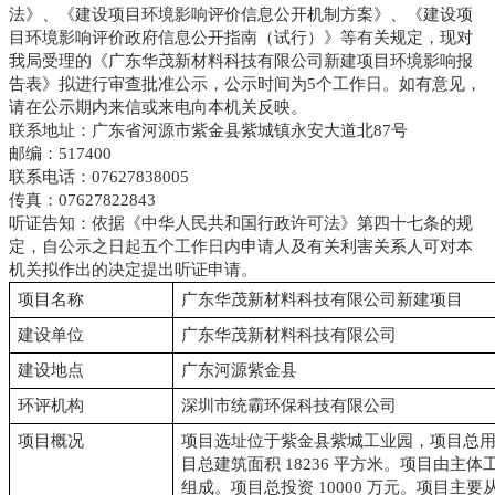
法》、《建设项目环境影响评价信息公开机制方案》、《建设项
目环境影响评价政府信息公开指南（试行）》等有关规定，现对
我
局受理
的《广东华茂新材料科技有限公司新建项目
环境影响报
告表
》
拟
进行
审查批准
公示，公示时间为
5个工作日
。如有意见，
请在公示期内来信或来电向本机关反映。
联系地址：广东省河源市紫金县紫城镇永安大道北87号
邮
编：517400
联系电话：07627838005
传真：07627822843
听证告知：依据《中华人民共和国行政许可法》第四十七条的规
定，自公示之日起五个工作日内申请人及有关利害关系人可对本
机关拟作出的决定提出听证申请。
项目名称
广东华茂新材料科技有限公司新建项目
建设单位
广东华茂新材料科技有限公司
建设地点
广东河源紫金县
环评机构
深圳市统霸环保科技有限公司
项目概况
项目选址位于紫金县紫城工业园，项目总用地面
目总建筑面积 18236 平方米。项目由主
组成。项目总投资 10000 万元。项目主