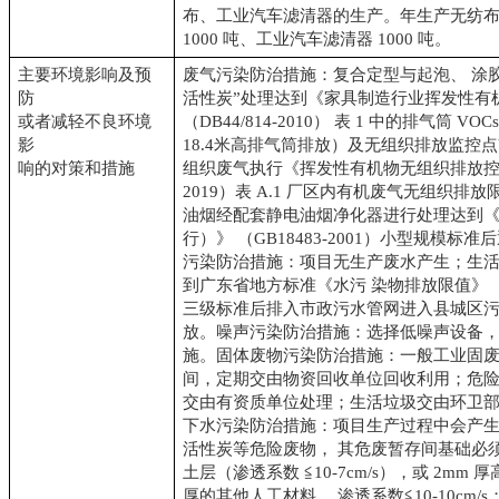
布、工业汽车滤清器的生产。年生产无纺布 1
1000 吨、工业汽车滤清器 1000 吨。
主要环境影响及预
废气污染防治措施：复合定型与起泡、 涂
防
活性炭”处理达到《家具制造行业挥发性有
或者减轻不良环境
（DB44/814-2010） 表 1 中的排气筒 VO
影
18.4米高排气筒排放）及无组织排放监控点
响的对策和措施
组织废气执行《挥发性有机物无组织排放控 制
2019）表 A.1 厂区内有机废气无组织排
油烟经配套静电油烟净化器进行处理达到
行）》 （GB18483-2001）小型规模
污染防治措施：项目无生产废水产生；生
到广东省地方标准《水污 染物排放限值》 （DB
三级标准后排入市政污水管网进入县城区
放。噪声污染防治措施：选择低噪声设备
施。固体废物污染防治措施：一般工业固
间，定期交由物资回收单位回收利用；危
交由有资质单位处理；生活垃圾交由环卫
下水污染防治措施：项目生产过程中会产
活性炭等危险废物， 其危废暂存间基础必须
土层（渗透系数 ≦10-7cm/s），或 2mm 
厚的其他人工材料， 渗透系数≦10-10cm