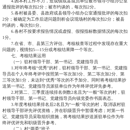
4.因本村工作不力，造成镇或县成员单位被市领导小组办公室
通报批评的每次扣2分；被市约谈的，每次扣2分。
5.各村被县委、县政府或县领导小组办公室通报批评的每次扣
2分；被确定为工作后进问题剖析会议现场村的每次扣2分；被县
约谈的，每次扣1分。
6.各村不按要求报告情况或虚报、假报指标数据情况的每次扣
1分。
7.在省、市、县第三方评估、考核核查等过程中发现存在重大
问题的，视情扣5—15分或考核结果降一个等次。
七、考核结果运用
（一）驻村领导干部、第一书记、党建指导员
1.对年终考核“优秀”的村，驻村领导干部、第一书记、党建指
导员在个人年终考评中按照第一等次加3分、第二等次加2分、第
三等次加1分，未达到“优秀”等次的不予加分。同时将考核结果抄
送第一书记、党建指导员派驻单位作为年终评优评先参考。
2.对第二、三季度连续排名倒数2名且为“一般”等次的村，驻
村领导干部、第一书记、党建指导员向镇党委作书面表态。
3.年度考核结果排名后2名且为“一般”等次的村，取消该村驻
村领导干部评先评优资格，并在职级晋升中暂缓考虑；对第一书
记、党建指导员采取组织措施，将考核结果抄送派驻单位作为年
终评优评先和职级晋升参考。
（二）村“两委”班子