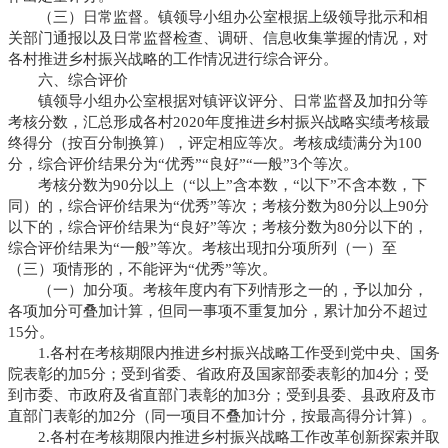
（三）日常监督。镇领导小组办公室根据上级领导批示和相
关部门通报以及日常监督检查、调研、信息收集掌握的情况，对
各村推进乡村振兴战略的工作情况进行综合评分。
六、综合评价
镇领导小组办公室根据对镇评议评分、日常监督及加扣分等
考核分数，汇总形成各村2020年度推进乡村振兴战略实绩考核最
终得分（按百分制换算），评定相应等次。考核成绩满分为100
分，综合评价结果分为“优秀”“良好”“一般”3个等次。
考核分数为90分以上（“以上”含本数，“以下”不含本数，下
同）的，综合评价结果为“优秀”等次；考核分数为80分以上90分
以下的，综合评价结果为“良好”等次；考核分数为80分以下的，
综合评价结果为“一般”等次。考核出现扣分项所列（一）至
（三）项情形的，不能评为“优秀”等次。
（一）加分项。考核年度内有下列情形之一的，予以加分，
各项加分可叠加计算，但同一事项不重复加分，累计加分不超过
15分。
1.各村在考核期限内推进乡村振兴战略工作受到党中央、国务
院表彰的加5分；受到省委、省政府及国家部委表彰的加4分；受
到市委、市政府及省直部门表彰的加3分；受到县委、县政府及市
直部门表彰的加2分（同一项目不叠加计分，按最高得分计算）。
2.各村在考核期限内推进乡村振兴战略工作改革创新探索并取