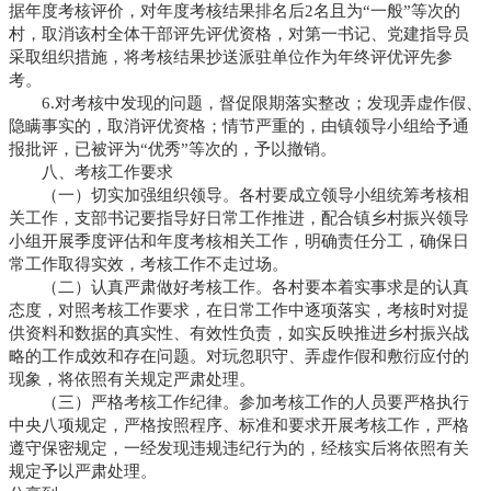
据年度考核评价，对年度考核结果排名后2名且为“一般”等次的
村，取消该村全体干部评先评优资格，对第一书记、党建指导员
采取组织措施，将考核结果抄送派驻单位作为年终评优评先参
考。
6.对考核中发现的问题，督促限期落实整改；发现弄虚作假、
隐瞒事实的，取消评优资格；情节严重的，由镇领导小组给予通
报批评，已被评为“优秀”等次的，予以撤销。
八、考核工作要求
（一）切实加强组织领导。各村要成立领导小组统筹考核相
关工作，支部书记要指导好日常工作推进，配合镇乡村振兴领导
小组开展季度评估和年度考核相关工作，明确责任分工，确保日
常工作取得实效，考核工作不走过场。
（二）认真严肃做好考核工作。各村要本着实事求是的认真
态度，对照考核工作要求，在日常工作中逐项落实，考核时对提
供资料和数据的真实性、有效性负责，如实反映推进乡村振兴战
略的工作成效和存在问题。对玩忽职守、弄虚作假和敷衍应付的
现象，将依照有关规定严肃处理。
（三）严格考核工作纪律。参加考核工作的人员要严格执行
中央八项规定，严格按照程序、标准和要求开展考核工作，严格
遵守保密规定，一经发现违规违纪行为的，经核实后将依照有关
规定予以严肃处理。