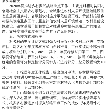
落实等情况。
2020年度推进乡村振兴战略重点工作，主要是对相对贫困村
创建社会主义新农村示范村、全域推进农村人居环境整治建设生
态宜居美丽乡村、省级新农村连片示范建设工程、示范村推进乡
村振兴战略重点工作，重点评估农村人居环境整治、农村基础设
施建设、镇村基层干部和群众对推进乡村振兴战略工作的知晓
度、支持度和满意度等重点内容（详见附件2）。
五、考核方式和程序
对各村的季度评估方式以镇乡村振兴办对各村工作进行专项
评估。对各村的年度考核方式由台账准备、工作实绩两个部分组
成，权重分别为20%、80%。其中，年度考核采用第二、三、四
季度评估结果，权重分别为25%、25%、50%。按照《考核办法》
确定的定量评分和定性评分两种方式进行评分，总分设置均为100
分。
（一）报送年度工作报告，提出加分申请。各村撰写报送
2020年度推进乡村振兴战略工作报告，提出加分申请，并提供相
关佐证材料。镇领导小组办公室对各村符合《考核办法》加扣分
规定情形的，予以加扣分。
（二）由镇领导小组采取定点调查和随机抽查相结合的方
式，深入农村基层，通过问卷调查、抽样调查和实地核查等方
式，核实各村推进乡村振兴战略重点工作的成效（详见附件2），
作出定量评分。