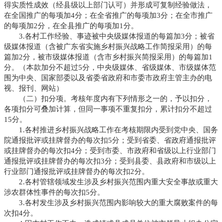
得实质性成效（经县级以上部门认可）并形成可复制经验做法，
在全国推广的每项加4分；在全省推广的每项加3分；在全市推广
的每项加2分，在全县推广的每项加1分。
3.各村工作经验、事迹被中央级媒体报道的每篇加3分；被省
级媒体报道（含被广东省实施乡村振兴战略工作简报采用）的每
篇加2分，被市级媒体报道（含市乡村振兴简报采用）的每篇加1
分。（本款加分不超过5分，中央级媒体、省级媒体、市级媒体范
围为中央、国家部委以及省委省政府和市委市政府主管主办的电
视、报刊、网站）
（二）扣分项。考核年度内有下列情形之一的，予以扣分，
各项扣分可叠加计算，但同一事项不重复扣分，累计扣分不超过
15分。
1.各村推进乡村振兴战略工作在考核期限内受到党中央、国务
院通报批评或挂牌督办的每次扣5分；受到省委、省政府通报批评
或挂牌督办的每次扣4分；受到市委、市政府和省级以上行业部门
通报批评或挂牌督办的每次扣3分；受到县委、县政府和市级以上
行业部门通报批评或挂牌督办的每次扣2分。
2.各村管辖领域发生涉及乡村振兴范围内重大安全事故或重大
涉农群体性事件的每次扣5分。
3.各村发生涉及乡村振兴范围内影响较大的重大腐败案件的每
次扣4分。