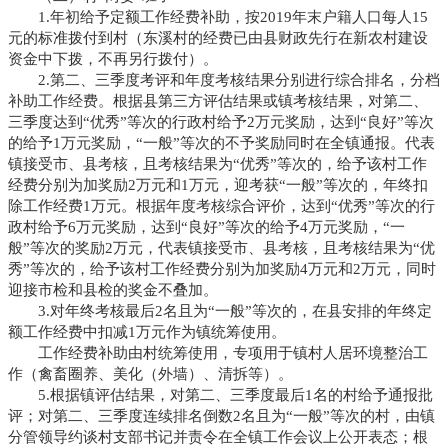
1.年初给予定额工作经费补助，按2019年末户籍人口每人15
元的标准拨付到村（东溪村的经费已由县财政先行在新农村建设
资金中下拨，不再另行拨付）。
2.第二、三季度考评和年度考核结果分别进行综合排名，分档
补助工作经费。根据县第三方评估结果或镇考核结果，对第二、
三季度达到“优秀”等次的行政村给予2万元奖励，达到“良好”等次
的给予1万元奖励，“一般”等次的不予奖励同时在全镇通报。代表
镇接受市、县考核，且考核结果为“优秀”等次的，给予该村工作
经费分别为加奖励2万元和1万元，迎考获“一般”等次的，年终扣
除工作经费1万元。根据年度考核综合评价，达到“优秀”等次的行
政村给予6万元奖励，达到“良好”等次的给予4万元奖励，“一
般”等次的奖励2万元，代表镇接受市、县考核，且考核结果为“优
秀”等次的，给予该村工作经费分别为加奖励4万元和2万元，同时
迎接市检和县检的奖金不叠加。
3.对年终考核最后2名且为“一般”等次的，在县安排的年终定
额工作经费中扣减1万元作为镇统筹使用。
工作经费补助由村统筹使用，专项用于镇村人居环境整治工
作（禽畜圈养、美化（外墙）、清拆等）。
5.根据镇评估结果，对第二、三季度最后1名的村给予通报批
评；对第二、三季度连续排名倒数2名且为“一般”等次的村，由镇
分管领导约谈村支部书记并责令在全镇工作会议上公开表态；根