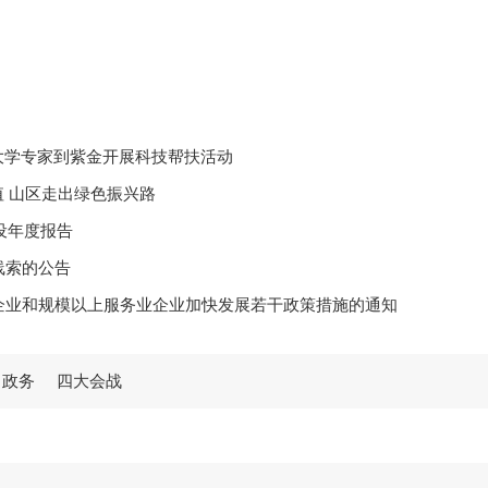
大学专家到紫金开展科技帮扶活动
值 山区走出绿色振兴路
设年度报告
线索的公告
企业和规模以上服务业企业加快发展若干政策措施的通知
学习贯彻党的二十届四中全会精神宣讲报告会
政务
四大会战
25学年度奖教奖学颁奖大会暨校友捐赠仪式
室关于调整县专门教育指导委员会的通知
信息公开工作年度报告