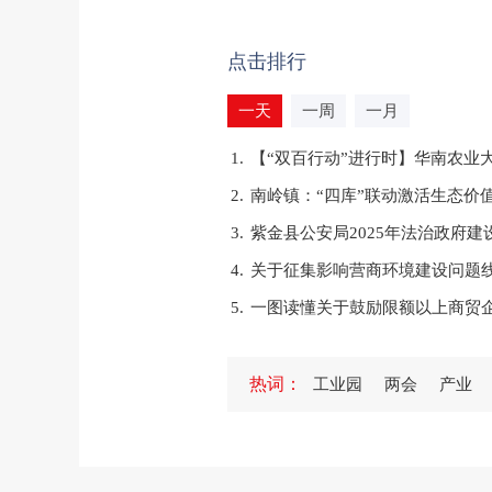
点击排行
一天
一周
一月
1.
【“双百行动”进行时】华南农业
2.
南岭镇：“四库”联动激活生态价
3.
紫金县公安局2025年法治政府建
4.
关于征集影响营商环境建设问题
5.
一图读懂关于鼓励限额以上商贸
1.
紫金县委宣传部等部门联合举办
热词：
工业园
两会
产业
2.
紫金县义容中学举行2024—20
3.
紫金县专门教育指导委员会办公
4.
紫金县人民政府办公室2025年