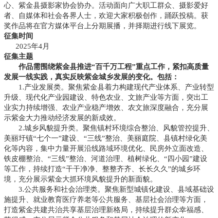
心、紫金县摄影家协会协办。活动面向广大职工群众、摄影爱好
者、自媒体和社会各界人士，欢迎大家积极创作，踊跃投稿。获
奖作品将在官方媒体平台上分期展播，并择期进行线下展览。
征集时间
2025年4月
征集主题
作品需围绕紫金县推进“百千万工程”重点工作，紧扣高质量
发展一线实践，真实反映紫金城乡发展的变化。包括：
1.产业发展类。聚焦紫金县着力构建现代产业体系、产业转型
升级、现代化产业园建设、特色农业、文旅产业等方面，突出工
业实力持续增强、农业产业稳产增效、农文旅深度融合，充分展
示紫金大力推动经济发展的新成效。
2.城乡风貌提升类。聚焦镇村环境综合整治、风貌管控提升、
美丽圩镇“七个一”建设、“三线”整治、美丽庭院、县镇村绿化美
化等内容，集中力量开展沿线路域环境优化、民房外立面改造、
铁皮棚整治、“三线”整治、河道治理、植树绿化、“四小园”建设
等工作，持续打造“干干净净、整整齐齐、长长久久”的城乡环
境，充分展示紫金大抓环境风貌提升的新面貌。
3.公共服务和社会治理类。聚焦新型城镇化建设、县域基础设
施提升、就业教育医疗养老等公共服务、基层社会治理等方面，
打造紫金共建共治共享基层治理新格局，持续提升群众幸福感、