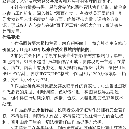
获得感，充分展示紫金公共服务和基层社会治理的新变化。
4.社会力量参与类。聚焦紫金优化新型帮扶协作机制、健全企
业参与工作机制、深入推进“双百行动”、有效动员群团组织、引
导发动各界人士深度参与等方面，统筹帮扶力量，调动各方资
源，形成各方齐心参与奋战“百千万工程”的强大合力，促进镇村
共同发展。
作品要求
1.作品图片要求紧扣主题，内容积极向上，符合社会主义核心
价值观，且是
2023年以来在紫金县境内拍摄的
。
2.拍摄手法不限，手机拍摄或专业摄影器材拍摄均可，单幅、
组照均可。组照不超过4张单幅作品组成，要体现同一主题，在景
别、情节、内容上有所变化。每人投稿作品限6件以内，每份组照
按1件作品计。要求JPG或JPEG格式，作品图片1200万像素以上拍
摄，文件大小不小于3M。
3.作品应确保本身原貌及其反映事件的真实性，可适当通过软
件做必要的亮度、明暗调整、色彩饱和度、构图剪裁等后期处
理，但不得进行后期添加、嫁接、合成、大幅度改变色彩等技术
处理。
4.作品必须是
原创作品
，投稿者必须保证对作品拥有完全著作
权，不得使用、剽窃他人作品，不得侵犯其他任何一方的合法权
利，否则由此产生的一切法律责任由作品提供方承担。
5.不接受已在各类媒体、刊物发表或在其他影像比赛中获奖的