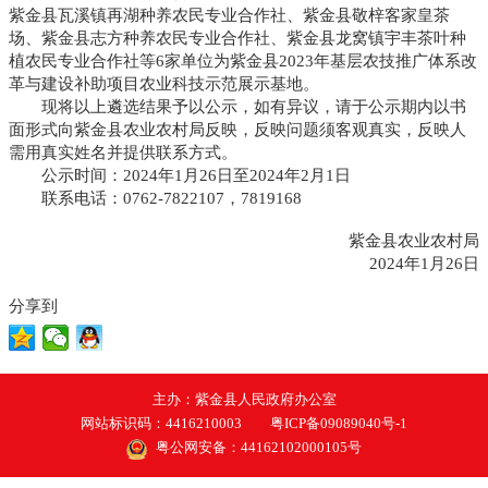
紫金县瓦溪镇再湖种养农民专业合作社、紫金县敬梓客家皇茶
场、紫金县志方种养农民专业合作社、紫金县龙窝镇宇丰茶叶种
植农民专业合作社等6家单位为紫金县2023年基层农技推广体系改
革与建设补助项目农业科技示范展示基地。
现将以上遴选结果予以公示，如有异议，请于公示期内以书
面形式向紫金县农业农村局反映，反映问题须客观真实，反映人
需用真实姓名并提供联系方式。
公示时间：2024年1月26日至2024年2月1日
联系电话：0762-7822107，7819168
紫金县农业农村局
2024年1月26日
分享到
主办：紫金县人民政府办公室
网站标识码：4416210003
粤ICP备09089040号-1
粤公网安备：44162102000105号