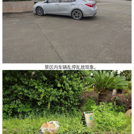
景区内车辆乱停乱放现象。