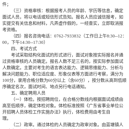
件；
（三）资格审核
：根据报考人员的年龄、学历等信息，确定
面试人员，将以电话或短信形式告知。报名人员应诚信报考，如
实提交有关信息和材料，凡弄虚作假的，一经查实，立即取消报
考资格。
（四）报名咨询电话
：
0762-7933832
（工作日上午
8:30--12
：
00
，下午
14:30--17:30
）
四、考试方式
考试采取结构化面试的形式进行，面试对象按实际报名并通
过资格审核的人员确定。报名人数不足三名的，按实际参加面试
人数确定。主要对考生的语言表达能力、逻辑思维能力、分析与
解决问题能力、职位适应度、形象仪表等方面进行考察，满分为
100
分，录用合格分数为
60
分以上（含
60
分），按分数从高到低顺
序确定名次，面试时间、地点另行电话通知。
五、确定聘用人员
（一）体检
。按招聘岗位，在合格分数线内根据面试成绩由
高至低顺序，确定体检对象。体检标准按照《广东省事业单位公
开招聘人员体检工作实施办法》执行，体检费用由考生自
理。
（二）政审
。通过体检的人员确定为政审对象。由蓝塘镇人