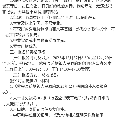
1.
拥护党和国家的路线、方针、政策，品行端正，身体健康，
诚实守信，责任心强，有良好的政治素养，遵纪守法，无违法犯
罪记录，无其他不宜聘用的情况。
2.
年龄：
35
周岁以下（
1988
年
11
月
27
日以后出生
)
。
3.
大专及以上学历，不限专业。
4.
有较好的沟通协调能力和文字基础，熟悉办公软件操作，有
基层工作经验者优先。
5.
中共党员或中共预备党员优先。
6.
紫金户籍优先。
三、报名和资格审核
（一）报名时间及地点
：
2023
年
12
月
27
日
8:30
起至
12
月
29
日
17:30
前。报名地点：紫金县蓝塘镇人民政府
3
楼组织人事办公室
（工作日上午
8:30--12
：
00
，下午
14:30--17:30
受理）。
（二）报名方式
：现场报名。
报名时需提供以下材料：
1.
《紫金县蓝塘镇人民政府
2023
年公开招聘编外人员报名
表》。
2.
大一寸免冠彩照
2
张（报名登记表有电子相片彩色打印的，
可只提供
1
张相片）。
3.
户口簿、身份证原件及复印件。
4.
学历和学位相关证明，以及其他相关证明原件及复印