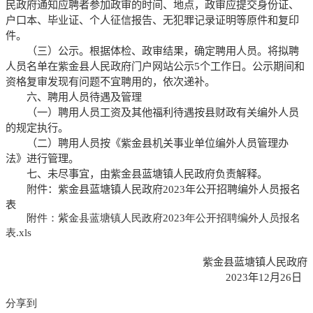
民政府通知应聘者参加政审的时间、地点，政审应提交身份证、
户口本、毕业证、个人征信报告、无犯罪记录证明等原件和复印
件。
（三）公示
。根据体检、政审结果，确定聘用人员。将拟聘
人员名单在紫金县人民政府门户网站公示
5
个工作日。公示期间和
资格复审发现有问题不宜聘用的，依次递补。
六、聘用人员待遇及管理
（一）
聘用人员工资及其他福利待遇按县财政有关编外人员
的规定执行。
（二）
聘用人员按《紫金县机关事业单位编外人员管理办
法》进行管理。
七、未尽事宜，由紫金县
蓝塘
镇人民政府负责解释。
附件：紫金县蓝塘镇人民政府
2023
年公开招聘编外人员报名
表
附件：紫金县蓝塘镇人民政府2023年公开招聘编外人员报名
表.xls
紫金县蓝塘镇人民政府
20
23
年
12
月
26
日
分享到