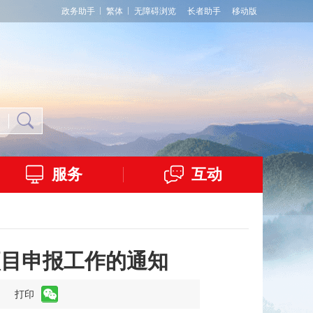
政务助手
繁体
无障碍浏览
长者助手
移动版
服务
互动
项目申报工作的通知
】
打印