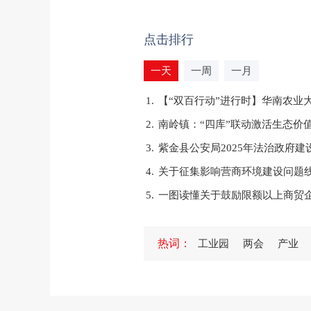
点击排行
一天
一周
一月
1.
【“双百行动”进行时】华南农业
2.
南岭镇：“四库”联动激活生态价
3.
紫金县公安局2025年法治政府建
4.
关于征集影响营商环境建设问题
5.
一图读懂关于鼓励限额以上商贸
1.
紫金县委宣传部等部门联合举办
热词：
工业园
两会
产业
2.
紫金县义容中学举行2024—20
3.
紫金县专门教育指导委员会办公
4.
紫金县人民政府办公室2025年