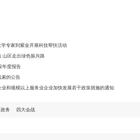
大学专家到紫金开展科技帮扶活动
值 山区走出绿色振兴路
设年度报告
线索的公告
企业和规模以上服务业企业加快发展若干政策措施的通知
学习贯彻党的二十届四中全会精神宣讲报告会
政务
四大会战
25学年度奖教奖学颁奖大会暨校友捐赠仪式
室关于调整县专门教育指导委员会的通知
信息公开工作年度报告