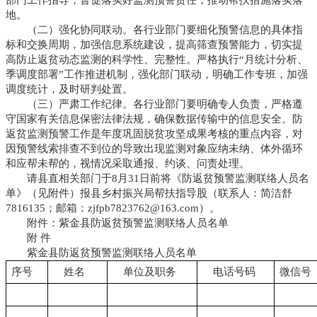
地。
（二）强化协同联动。各行业部门要细化预警信息的具体指
标和交换周期，加强信息系统建设，提高筛查预警能力，切实提
高防止返贫动态监测的科学性、完整性。严格执行“月统计分析、
季调度部署”工作推进机制，强化部门联动，明确工作专班，加强
调度统计，及时研判处置。
（三）严肃工作纪律。各行业部门要明确专人负责，严格遵
守国家有关信息保密法律法规，确保数据传输中的信息安全。防
返贫监测预警工作是年度巩固脱贫攻坚成果考核的重点内容，对
因预警线索排查不到位的导致出现监测对象应纳未纳、体外循环
和应帮未帮的，视情况采取通报、约谈、问责处理。
请县直相关部门于8月31日前将《防返贫预警监测联络人员名
单》（见附件）报县乡村振兴局帮扶指导股（联系人：简洁舒
7816135；邮箱：zjfpb7823762@163.com）。
附件：紫金县防返贫预警监测联络人员名单
附 件
紫金县防返贫预警监测联络人员名单
序号
　姓名
　单位及职务
　电话号码
微信号