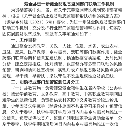
紫金县进一步健全防返贫监测部门联动工作机制
为贯彻落实中央、省、市关于完善监测帮扶机制安排部署精
神，根据《关于健全防止返贫动态监测和帮扶机制的实施方案》
（紫委乡村组〔2021〕5号）要求，为进一步健全防返贫监测部门
联动工作机制，充分发挥行业部门监测预警和帮扶作用，切实巩
固拓展脱贫攻坚成果，现就有关事项通知如下：
一、工作目标
通过整合发挥教育、民政、人社、住建、水务、农业农村、
卫健、应急、医疗保障、乡村振兴、残联等部门数据作用，健全
跨部门联席会商和信息互通机制，畅通数据交换渠道，及时比对
分析，建立定期推送、比对预警、跟踪督办等多部门联动的风险
预警、研判和协同处置机制，实现对农户易返贫致贫风险点的早
发现、早干预、早帮扶，坚决守住不发生规模性返贫的底线。
二、明确行业部门预警监测任务分工
（一）县教育局：负责筛查紫金籍学生在省内学校（公办学
校）接受学前教育、义务教育、高中教育、中高职业教育期间困
难学生的就读信息。负责提供农村家庭中义务教育阶段适龄儿
童、少年因贫失学辍学（除身体原因不具备学习条件外）预警信
息。分别于春季、秋季学期开学后30日内向县乡村振兴局推送一
次信息。负责提供脱贫户、监测户领取国家学生资助金名单，分
别于春季、秋季学期结束后30日内向县乡村振兴局推送一次信