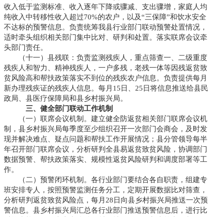
收入低于监测标准、收入逐年下降或骤减、支出骤增，家庭人均
纯收入中转移性收入超过70%的农户，以及“三保障”和饮水安全
不达标的预警信息。负责统筹我县行业部门联动预警处置情况，
适时牵头组织相关部门集中比对、研判和处置。落实联席会议牵
头部门责任。
（十一）县残联：负责监测残疾人，重点筛查一、二级重度
残疾人和智力、精神残疾人，一户多残，老残一体等因残返贫致
贫风险高和帮扶政策落实不到位的残疾农户信息。负责提供每月
新办理残疾证的残疾人信息。每月15日、25日将信息推送给县民
政局、县医疗保障局和县乡村振兴局。
三、健全部门联动工作机制
（一）联席会议机制。建立健全防返贫相关部门联席会议机
制，县乡村振兴局每季度至少组织召开一次部门会商会，及时发
现并解决难点、疑点问题和帮扶工作开展情况；县分管领导每半
年召开部门联席会议，分析研判全县易返贫致贫风险，协调部门
数据预警、帮扶政策落实、规模性返贫风险研判和调度部署等工
作。
（二）预警闭环机制。各行业部门要结合各自职责，组建专
班安排专人，按照预警监测任务分工，定期开展数据比对筛查，
分析研判返贫致贫风险点，每月28日向县乡村振兴局推送一次预
警信息。县乡村振兴局汇总各行业部门推送预警信息后，进行比