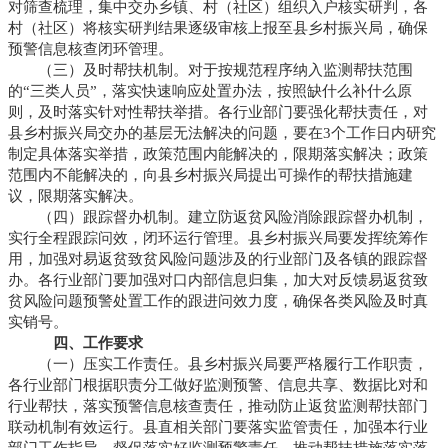
对筛查梳理，集中交办乡镇、村（社区）组织入户核实研判，各
村（社区）将核实研判结果逐级审核上报至县乡村振兴局，确保
预警信息核查闭环管理。
（三）及时帮扶机制。对于按规范程序纳入监测帮扶范围
的“三类人员”，落实快速响应处置办法，按照缺什么补什么原
则，及时落实针对性帮扶举措。各行业部门要强化帮扶责任，对
县乡村振兴局交办的基层无法解决的问题，要在3个工作日内研究
制定具体落实举措，政策范围内能解决的，限期落实解决；政策
范围内不能解决的，向县乡村振兴局提出可操作的帮扶措施建
议，限期落实解决。
（四）跟踪督办机制。建立防返贫风险消除跟踪督办机制，
实行全程跟踪问效，闭环运行管理。县乡村振兴局要发挥统筹作
用，加强对易返贫致贫风险问题涉及的行业部门及各镇的跟踪督
办。各行业部门要加强对口内部信息归集，加大对反馈易返贫致
贫风险问题预警处置工作的跟进问效力度，确保各类风险及时真
实销号。
四、工作要求
（一）压实工作责任。县乡村振兴局要严格履行工作职责，
各行业部门根据职责分工做好监测预警、信息共享、数据比对和
行业帮扶，落实预警信息核查责任，推动防止返贫监测帮扶部门
联动机制有效运行。县直相关部门要落实监管责任，加强本行业
部门工作指导，督促落实好监测预警责任，推动帮扶措施落实落