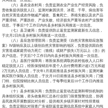
（六）县农业农村局：负责监测农业产业生产经营风险，负
责收集提供脱贫人口、监测对象因洪涝、冰雹、干旱、病虫害等
自然灾害造成农作物减产减收、畜禽死亡、养殖失败以及农产品
严重滞销、严重跌价、产业失败、经济损失严重等农村产业预警
信息。于事后7个工作日内向县乡村振兴局推送一次信息。
（七）县卫健局：负责提供防止返贫监测家庭新生儿信息，
于次月2日向县乡村振兴局推送一次信息。
（八）县应急管理部局：负责监测受《自然灾害救助应急预
案》Ⅳ级响应及以上级别自然灾害影响的地区，负责提供因自然
灾害造成家庭劳动力死亡（致残）或财产损失1万元以上（含）的
农户信息。于灾后7个工作日内向县乡村振兴局推送一次信息。
（九）县医疗保障局：将医保系统调取的农村低收入人口和
稳定脱贫人口，经医保报销后年度个人自付费用累计超1万元和超
2万元的人员信息，于次年1月底前推送县乡村振兴局；监测对象
购买医疗保险人员信息，于次月10日前推送县乡村振兴局；门慢
门特、住院报销比例人员信息，于每季结束后10个工作日内推送
县乡村振兴局。
（十）县乡村振兴局：负责防止返贫动态监测和帮扶机制的
具体组织实施，牵头收集和汇总各行业部门筛查预警信息，协调
县民政局开展数据比对分析，提供相关乡镇开展针对性排查核
实。负责定期比对筛查广东省防返贫监测信息系统中家庭人均纯