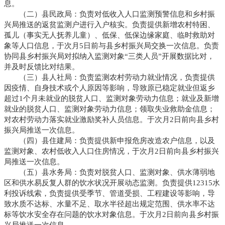
息。
（二）县民政局：负责对低收入人口监测预警信息和乡村振
兴局推送的返贫监测户进行入户核实。负责提供新增农村特困、
孤儿（事实无人抚养儿童）、低保、低保边缘家庭、临时救助对
象等人口信息，于次月5日前与县乡村振兴局交换一次信息。负责
协同县乡村振兴局对拟纳入监测对象“三类人员”开展数据比对，
并及时反馈比对结果。
（三）县人社局：负责监测农村劳动力就业情况，负责提供
因疫情、自身技术或个人原因等影响，导致原已稳定就业但返乡
超过1个月未就业的脱贫人口、监测对象劳动力信息；就业及新增
就业的脱贫人口、监测对象劳动力信息；领取失业救助金信息；
对农村劳动力落实就业激励奖补人员信息。于次月2日前向县乡村
振兴局推送一次信息。
（四）县住建局：负责提供新申报危房改造农户信息，以及
监测对象、农村低收入人口住房情况，于次月2日前向县乡村振兴
局推送一次信息。
（五）县水务局：负责对脱贫人口、监测对象、供水薄弱地
区和供水易反复人群的饮水状况开展动态监测。负责提供12315水
利投诉线索，负责提供受季节、管道受损、工程建设等影响，导
致水质不达标、水量不足、取水半径超出规定范围、供水率不达
标等饮水安全存在问题的饮水对象信息。于次月2日前向县乡村振
兴局推送一次信息。