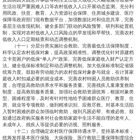
生活出现严重困难人口等农村低收入人口开展动态监测。充分利
用民政、扶贫、教育、人力资源社会保障、住房城乡建设、医疗
保障等政府部门现有数据平台，加强数据比对和信息共享，完善
基层主动发现机制。健全多部门联动的风险预警、研判和处置机
制，实现对农村低收入人口风险点的早发现和早帮扶。完善农村
低收入人口定期核查和动态调整机制。
（十一）分层分类实施社会救助。完善最低生活保障制度，
科学认定农村低保对象，提高政策精准性。调整优化针对原建档
立卡贫困户的低保“单人户”政策。完善低保家庭收入财产认定方
法。健全低保标准制定和动态调整机制。加大低保标准制定省级
统筹力度。鼓励有劳动能力的农村低保对象参与就业，在计算家
庭收入时扣减必要的就业成本。完善农村特困人员救助供养制
度，合理提高救助供养水平和服务质量。完善残疾儿童康复救助
制度，提高救助服务质量。加强社会救助资源统筹，根据对象类
型、困难程度等，及时有针对性地给予困难群众医疗、教育、住
房、就业等专项救助，做到精准识别、应救尽救。对基本生活陷
入暂时困难的群众加强临时救助，做到凡困必帮、有难必救。鼓
励通过政府购买服务对社会救助家庭中生活不能自理的老年人、
未成年人、残疾人等提供必要的访视、照料服务。
（十二）合理确定农村医疗保障待遇水平。坚持基本标准，
统筹发挥基本医疗保险、大病保险、医疗救助三重保障制度综合