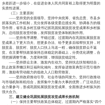
乡差距进一步缩小，在促进全体人民共同富裕上取得更为明显的
实质性进展。
（三）主要原则
——坚持党的全面领导。坚持中央统筹、省负总责、市县乡
抓落实的工作机制，充分发挥各级党委总揽全局、协调各方的领
导作用，省市县乡村五级书记抓巩固拓展脱贫攻坚成果和乡村振
兴。总结脱贫攻坚经验，发挥脱贫攻坚体制机制作用。
——坚持有序调整、平稳过渡。过渡期内在巩固拓展脱贫攻
坚成果上下更大功夫、想更多办法、给予更多后续帮扶支持，对
脱贫县、脱贫村、脱贫人口扶上马送一程，确保脱贫群众不返
贫。在主要帮扶政策保持总体稳定的基础上，分类优化调整，合
理把握调整节奏、力度和时限，增强脱贫稳定性。
——坚持群众主体、激发内生动力。坚持扶志扶智相结合，
防止政策养懒汉和泛福利化倾向，发挥奋进致富典型示范引领作
用，激励有劳动能力的低收入人口勤劳致富。
——坚持政府推动引导、社会市场协同发力。坚持行政推动
与市场机制有机结合，发挥集中力量办大事的优势，广泛动员社
会力量参与，形成巩固拓展脱贫攻坚成果、全面推进乡村振兴的
强大合力。
三、建立健全巩固拓展脱贫攻坚成果长效机制
（一）保持主要帮扶政策总体稳定。过渡期内严格落实“四个