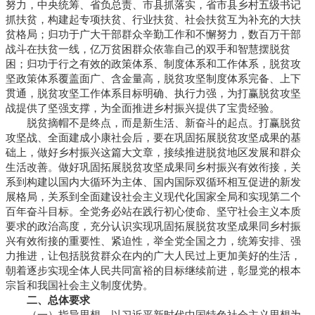
努力，中央统筹、省负总责、市县抓落实，省市县乡村五级书记
抓扶贫，构建起专项扶贫、行业扶贫、社会扶贫互为补充的大扶
贫格局；归功于广大干部群众辛勤工作和不懈努力，数百万干部
战斗在扶贫一线，亿万贫困群众依靠自己的双手和智慧摆脱贫
困；归功于行之有效的政策体系、制度体系和工作体系，脱贫攻
坚政策体系覆盖面广、含金量高，脱贫攻坚制度体系完备、上下
贯通，脱贫攻坚工作体系目标明确、执行力强，为打赢脱贫攻坚
战提供了坚强支撑，为全面推进乡村振兴提供了宝贵经验。
脱贫摘帽不是终点，而是新生活、新奋斗的起点。打赢脱贫
攻坚战、全面建成小康社会后，要在巩固拓展脱贫攻坚成果的基
础上，做好乡村振兴这篇大文章，接续推进脱贫地区发展和群众
生活改善。做好巩固拓展脱贫攻坚成果同乡村振兴有效衔接，关
系到构建以国内大循环为主体、国内国际双循环相互促进的新发
展格局，关系到全面建设社会主义现代化国家全局和实现第二个
百年奋斗目标。全党务必站在践行初心使命、坚守社会主义本质
要求的政治高度，充分认识实现巩固拓展脱贫攻坚成果同乡村振
兴有效衔接的重要性、紧迫性，举全党全国之力，统筹安排、强
力推进，让包括脱贫群众在内的广大人民过上更加美好的生活，
朝着逐步实现全体人民共同富裕的目标继续前进，彰显党的根本
宗旨和我国社会主义制度优势。
二、总体要求
（一）指导思想。以习近平新时代中国特色社会主义思想为