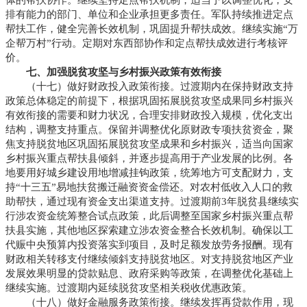
排有能力的部门、单位和企业承担更多责任。军队持续推进定点
帮扶工作，健全完善长效机制，巩固提升帮扶成效。继续实施“万
企帮万村”行动。定期对东西部协作和定点帮扶成效进行考核评
价。
七、加强脱贫攻坚与乡村振兴政策有效衔接
（十七）做好财政投入政策衔接。过渡期内在保持财政支持
政策总体稳定的前提下，根据巩固拓展脱贫攻坚成果同乡村振兴
有效衔接的需要和财力状况，合理安排财政投入规模，优化支出
结构，调整支持重点。保留并调整优化原财政专项扶贫资金，聚
焦支持脱贫地区巩固拓展脱贫攻坚成果和乡村振兴，适当向国家
乡村振兴重点帮扶县倾斜，并逐步提高用于产业发展的比例。各
地要用好城乡建设用地增减挂钩政策，统筹地方可支配财力，支
持“十三五”易地扶贫搬迁融资资金偿还。对农村低收入人口的救
助帮扶，通过现有资金支出渠道支持。过渡期前3年脱贫县继续实
行涉农资金统筹整合试点政策，此后调整至国家乡村振兴重点帮
扶县实施，其他地区探索建立涉农资金整合长效机制。确保以工
代赈中央预算内投资落实到项目，及时足额发放劳务报酬。现有
财政相关转移支付继续倾斜支持脱贫地区。对支持脱贫地区产业
发展效果明显的贷款贴息、政府采购等政策，在调整优化基础上
继续实施。过渡期内延续脱贫攻坚相关税收优惠政策。
（十八）做好金融服务政策衔接。继续发挥再贷款作用，现