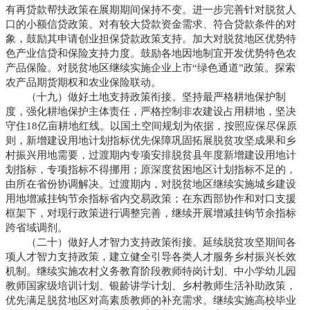
有再贷款帮扶政策在展期期间保持不变。进一步完善针对脱贫人
口的小额信贷政策。对有较大贷款资金需求、符合贷款条件的对
象，鼓励其申请创业担保贷款政策支持。加大对脱贫地区优势特
色产业信贷和保险支持力度。鼓励各地因地制宜开发优势特色农
产品保险。对脱贫地区继续实施企业上市“绿色通道”政策。探索
农产品期货期权和农业保险联动。
（十九）做好土地支持政策衔接。坚持最严格耕地保护制
度，强化耕地保护主体责任，严格控制非农建设占用耕地，坚决
守住18亿亩耕地红线。以国土空间规划为依据，按照应保尽保原
则，新增建设用地计划指标优先保障巩固拓展脱贫攻坚成果和乡
村振兴用地需要，过渡期内专项安排脱贫县年度新增建设用地计
划指标，专项指标不得挪用；原深度贫困地区计划指标不足的，
由所在省份协调解决。过渡期内，对脱贫地区继续实施城乡建设
用地增减挂钩节余指标省内交易政策；在东西部协作和对口支援
框架下，对现行政策进行调整完善，继续开展增减挂钩节余指标
跨省域调剂。
（二十）做好人才智力支持政策衔接。延续脱贫攻坚期间各
项人才智力支持政策，建立健全引导各类人才服务乡村振兴长效
机制。继续实施农村义务教育阶段教师特岗计划、中小学幼儿园
教师国家级培训计划、银龄讲学计划、乡村教师生活补助政策，
优先满足脱贫地区对高素质教师的补充需求。继续实施高校毕业