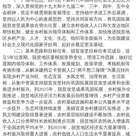
指导，深入贯彻党的十九大和十九届二中、三中、四中、五中全
会精神，坚定不移贯彻新发展理念，坚持稳中求进工作总基调，
坚持以人民为中心的发展思想，坚持共同富裕方向，将巩固拓展
脱贫攻坚成果放在突出位置，建立农村低收入人口和欠发达地区
帮扶机制，健全乡村振兴领导体制和工作体系，加快推进脱贫地
区乡村产业、人才、文化、生态、组织等全面振兴，为全面建设
社会主义现代化国家开好局、起好步奠定坚实基础。
（二）基本思路和目标任务。脱贫攻坚目标任务完成后，设
立5年过渡期。脱贫地区要根据形势变化，理清工作思路，做好过
渡期内领导体制、工作体系、发展规划、政策举措、考核机制等
有效衔接，从解决建档立卡贫困人口“两不愁三保障”为重点转向
实现乡村产业兴旺、生态宜居、乡风文明、治理有效、生活富
裕，从集中资源支持脱贫攻坚转向巩固拓展脱贫攻坚成果和全面
推进乡村振兴。到2025年，脱贫攻坚成果巩固拓展，乡村振兴全
面推进，脱贫地区经济活力和发展后劲明显增强，乡村产业质量
效益和竞争力进一步提高，农村基础设施和基本公共服务水平进
一步提升，生态环境持续改善，美丽宜居乡村建设扎实推进，乡
风文明建设取得显著进展，农村基层组织建设不断加强，农村低
收入人口分类帮扶长效机制逐步完善，脱贫地区农民收入增速高
于全国农民平均水平。到2035年，脱贫地区经济实力显著增强，
乡村振兴取得重大进展，农村低收入人口生活水平显著提高，城