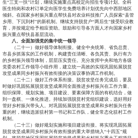
生“三支一扶”计划，继续实施重点高校定向招生专项计划。全科
医生特岗和农村订单定向医学生免费培养计划优先向中西部地区
倾斜。在国家乡村振兴重点帮扶县对农业科技推广人员探索“县管
乡用、下沉到村”的新机制。继续支持脱贫户“两后生”接受职业教
育，并按规定给予相应资助。鼓励和引导各方面人才向国家乡村
振兴重点帮扶县基层流动。
八、全面加强党的集中统一领导
（二十一）做好领导体制衔接。健全中央统筹、省负总责、
市县乡抓落实的工作机制，构建责任清晰、各负其责、执行有力
的乡村振兴领导体制，层层压实责任。充分发挥中央和地方各级
党委农村工作领导小组作用，建立统一高效的实现巩固拓展脱贫
攻坚成果同乡村振兴有效衔接的决策议事协调工作机制。
（二十二）做好工作体系衔接。脱贫攻坚任务完成后，要及
时做好巩固拓展脱贫攻坚成果同全面推进乡村振兴在工作力量、
组织保障、规划实施、项目建设、要素保障方面的有机结合，做
到一盘棋、一体化推进。持续加强脱贫村党组织建设，选好用好
管好乡村振兴带头人。对巩固拓展脱贫攻坚成果和乡村振兴任务
重的村，继续选派驻村第一书记和工作队，健全常态化驻村工作
机制。
（二十三）做好规划实施和项目建设衔接。将实现巩固拓展
脱贫攻坚成果同乡村振兴有效衔接的重大举措纳入“十四五”规
划。将脱贫地区巩固拓展脱贫攻坚成果和乡村振兴重大工程项目