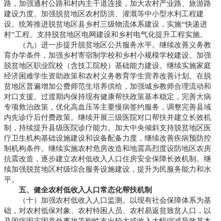
路，加强通村公路和村内主干道连接，加大农村产业路、旅游路
建设力度。加强脱贫地区农村防洪、灌溉等中小型水利工程建
设。统筹推进脱贫地区县乡村三级物流体系建设，实施“快递进
村”工程。支持脱贫地区电网建设和乡村电气化提升工程实施。
（九）进一步提升脱贫地区公共服务水平。继续改善义务教
育办学条件，加强乡村寄宿制学校和乡村小规模学校建设。加强
脱贫地区职业院校（含技工院校）基础能力建设。继续实施家庭
经济困难学生资助政策和农村义务教育学生营养改善计划。在脱
贫地区普遍增加公费师范生培养供给，加强城乡教师合理流动和
对口支援。过渡期内保持现有健康帮扶政策基本稳定，完善大病
专项救治政策，优化高血压等主要慢病签约服务，调整完善县域
内先诊疗后付费政策。继续开展三级医院对口帮扶并建立长效机
制，持续提升县级医院诊疗能力。加大中央倾斜支持脱贫地区医
疗卫生机构基础设施建设和设备配备力度，继续改善疾病预防控
制机构条件。继续实施农村危房改造和地震高烈度设防地区农房
抗震改造，逐步建立农村低收入人口住房安全保障长效机制。继
续加强脱贫地区村级综合服务设施建设，提升为民服务能力和水
平。
五、健全农村低收入人口常态化帮扶机制
（十）加强农村低收入人口监测。以现有社会保障体系为基
础，对农村低保对象、农村特困人员、农村易返贫致贫人口，以
及因病因灾因意外事故等刚性支出较大或收入大幅缩减导致基本