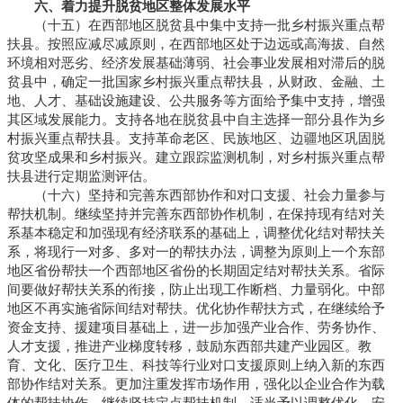
六、着力提升脱贫地区整体发展水平
（十五）在西部地区脱贫县中集中支持一批乡村振兴重点帮
扶县。按照应减尽减原则，在西部地区处于边远或高海拔、自然
环境相对恶劣、经济发展基础薄弱、社会事业发展相对滞后的脱
贫县中，确定一批国家乡村振兴重点帮扶县，从财政、金融、土
地、人才、基础设施建设、公共服务等方面给予集中支持，增强
其区域发展能力。支持各地在脱贫县中自主选择一部分县作为乡
村振兴重点帮扶县。支持革命老区、民族地区、边疆地区巩固脱
贫攻坚成果和乡村振兴。建立跟踪监测机制，对乡村振兴重点帮
扶县进行定期监测评估。
（十六）坚持和完善东西部协作和对口支援、社会力量参与
帮扶机制。继续坚持并完善东西部协作机制，在保持现有结对关
系基本稳定和加强现有经济联系的基础上，调整优化结对帮扶关
系，将现行一对多、多对一的帮扶办法，调整为原则上一个东部
地区省份帮扶一个西部地区省份的长期固定结对帮扶关系。省际
间要做好帮扶关系的衔接，防止出现工作断档、力量弱化。中部
地区不再实施省际间结对帮扶。优化协作帮扶方式，在继续给予
资金支持、援建项目基础上，进一步加强产业合作、劳务协作、
人才支援，推进产业梯度转移，鼓励东西部共建产业园区。教
育、文化、医疗卫生、科技等行业对口支援原则上纳入新的东西
部协作结对关系。更加注重发挥市场作用，强化以企业合作为载
体的帮扶协作。继续坚持定点帮扶机制，适当予以调整优化，安