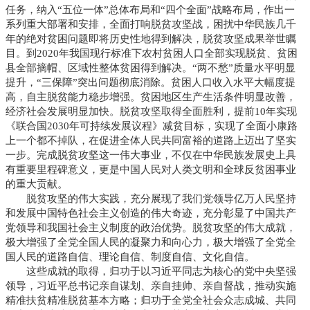
任务，纳入“五位一体”总体布局和“四个全面”战略布局，作出一
系列重大部署和安排，全面打响脱贫攻坚战，困扰中华民族几千
年的绝对贫困问题即将历史性地得到解决，脱贫攻坚成果举世瞩
目。到2020年我国现行标准下农村贫困人口全部实现脱贫、贫困
县全部摘帽、区域性整体贫困得到解决。“两不愁”质量水平明显
提升，“三保障”突出问题彻底消除。贫困人口收入水平大幅度提
高，自主脱贫能力稳步增强。贫困地区生产生活条件明显改善，
经济社会发展明显加快。脱贫攻坚取得全面胜利，提前10年实现
《联合国2030年可持续发展议程》减贫目标，实现了全面小康路
上一个都不掉队，在促进全体人民共同富裕的道路上迈出了坚实
一步。完成脱贫攻坚这一伟大事业，不仅在中华民族发展史上具
有重要里程碑意义，更是中国人民对人类文明和全球反贫困事业
的重大贡献。
脱贫攻坚的伟大实践，充分展现了我们党领导亿万人民坚持
和发展中国特色社会主义创造的伟大奇迹，充分彰显了中国共产
党领导和我国社会主义制度的政治优势。脱贫攻坚的伟大成就，
极大增强了全党全国人民的凝聚力和向心力，极大增强了全党全
国人民的道路自信、理论自信、制度自信、文化自信。
这些成就的取得，归功于以习近平同志为核心的党中央坚强
领导，习近平总书记亲自谋划、亲自挂帅、亲自督战，推动实施
精准扶贫精准脱贫基本方略；归功于全党全社会众志成城、共同