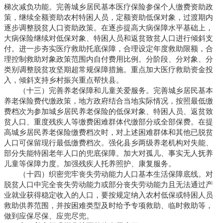
梯次减负功能。完善城乡居民基本医疗保险参保个人缴费资助政
策，继续全额资助农村特困人员，定额资助低保对象，过渡期内
逐步调整脱贫人口资助政策。在逐步提高大病保障水平基础上，
大病保险继续对低保对象、特困人员和返贫致贫人口进行倾斜支
付。进一步夯实医疗救助托底保障，合理设定年度救助限额，合
理控制救助对象政策范围内自付费用比例。分阶段、分对象、分
类别调整脱贫攻坚期超常规保障措施。重点加大医疗救助资金投
入，倾斜支持乡村振兴重点帮扶县。
（十三）完善养老保障和儿童关爱服务。完善城乡居民基本
养老保险费代缴政策，地方政府结合当地实际情况，按照最低缴
费档次为参加城乡居民养老保险的低保对象、特困人员、返贫致
贫人口、重度残疾人等缴费困难群体代缴部分或全部保费。在提
高城乡居民养老保险缴费档次时，对上述困难群体和其他已脱贫
人口可保留现行最低缴费档次。强化县乡两级养老机构对失能、
部分失能特困老年人口的兜底保障。加大对孤儿、事实无人抚养
儿童等保障力度。加强残疾人托养照护、康复服务。
（十四）织密兜牢丧失劳动能力人口基本生活保障底线。对
脱贫人口中完全丧失劳动能力或部分丧失劳动能力且无法通过产
业就业获得稳定收入的人口，要按规定纳入农村低保或特困人员
救助供养范围，并按困难类型及时给予专项救助、临时救助等，
做到应保尽保、应兜尽兜。