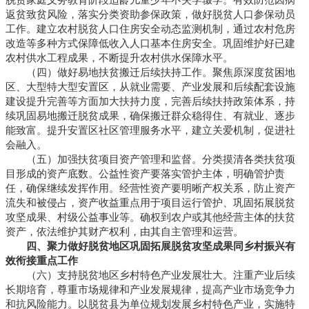
返贫致贫风险，落实分类资助参保政策，做好脱贫人口参保动员
工作。建立农村脱贫人口住房安全动态监测机制，通过农村危房
改造等多种方式保障低收入人口基本住房安全。巩固维护好已建
农村供水工程成果，不断提升农村供水保障水平。
（四）做好易地扶贫搬迁后续扶持工作。聚焦原深度贫困地
区、大型特大型安置区，从就业需要、产业发展和后续配套设施
建设提升完善等方面加大扶持力度，完善后续扶持政策体系，持
续巩固易地搬迁脱贫成果，确保搬迁群众稳得住、有就业、逐步
能致富。提升安置区社区管理服务水平，建立关爱机制，促进社
会融入。
（五）加强扶贫项目资产管理和监督。分类摸清各类扶贫项
目形成的资产底数。公益性资产要落实管护主体，明确管护责
任，确保继续发挥作用。经营性资产要明晰产权关系，防止资产
流失和被侵占，资产收益重点用于项目运行管护、巩固拓展脱贫
攻坚成果、村级公益事业等。确权到农户或其他经营主体的扶贫
资产，依法维护其财产权利，由其自主管理和运营。
四、聚力做好脱贫地区巩固拓展脱贫攻坚成果同乡村振兴有
效衔接重点工作
（六）支持脱贫地区乡村特色产业发展壮大。注重产业后续
长期培育，尊重市场规律和产业发展规律，提高产业市场竞争力
和抗风险能力。以脱贫县为单位规划发展乡村特色产业，实施特