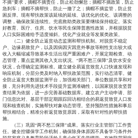
不摘”要求，摘帽不摘责任，防止松劲懈怠；摘帽不摘政策，防止
急刹车；摘帽不摘帮扶，防止一撤了之；摘帽不摘监管，防止贫
困反弹。现有帮扶政策该延续的延续、该优化的优化、该调整的
调整，确保政策连续性。兜底救助类政策要继续保持稳定。落实
好教育、医疗、住房、饮水等民生保障普惠性政策，并根据脱贫
人口实际困难给予适度倾斜。优化产业就业等发展类政策。
（二）健全防止返贫动态监测和帮扶机制。对脱贫不稳定
户、边缘易致贫户，以及因病因灾因意外事故等刚性支出较大或
收入大幅缩减导致基本生活出现严重困难户，开展定期检查、动
态管理，重点监测其收入支出状况、“两不愁三保障”及饮水安全
状况，合理确定监测标准。建立健全易返贫致贫人口快速发现和
响应机制，分层分类及时纳入帮扶政策范围，实行动态清零。健
全防止返贫大数据监测平台，加强相关部门、单位数据共享和对
接，充分利用先进技术手段提升监测准确性，以国家脱贫攻坚普
查结果为依据，进一步完善基础数据库。建立农户主动申请、部
门信息比对、基层干部定期跟踪回访相结合的易返贫致贫人口发
现和核查机制，实施帮扶对象动态管理。坚持预防性措施和事后
帮扶相结合，精准分析返贫致贫原因，采取有针对性的帮扶措
施。
（三）巩固“两不愁三保障”成果。落实行业主管部门工作责
任。健全控辍保学工作机制，确保除身体原因不具备学习条件外
脱贫家庭义务教育阶段适龄儿童少年不失学辍学。有效防范因病