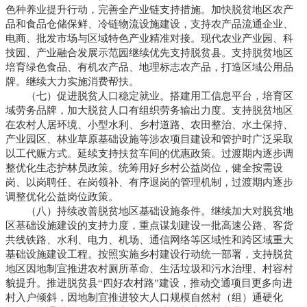
色种养业提升行动，完善全产业链支持措施。加快脱贫地区农产
品和食品仓储保鲜、冷链物流设施建设，支持农产品流通企业、
电商、批发市场与区域特色产业精准对接。现代农业产业园、科
技园、产业融合发展示范园继续优先支持脱贫县。支持脱贫地区
培育绿色食品、有机农产品、地理标志农产品，打造区域公用品
牌。继续大力实施消费帮扶。
（七）促进脱贫人口稳定就业。搭建用工信息平台，培育区
域劳务品牌，加大脱贫人口有组织劳务输出力度。支持脱贫地区
在农村人居环境、小型水利、乡村道路、农田整治、水土保持、
产业园区、林业草原基础设施等涉农项目建设和管护时广泛采取
以工代赈方式。延续支持扶贫车间的优惠政策。过渡期内逐步调
整优化生态护林员政策。统筹用好乡村公益岗位，健全按需设
岗、以岗聘任、在岗领补、有序退岗的管理机制，过渡期内逐步
调整优化公益岗位政策。
（八）持续改善脱贫地区基础设施条件。继续加大对脱贫地
区基础设施建设的支持力度，重点谋划建设一批高速公路、客货
共线铁路、水利、电力、机场、通信网络等区域性和跨区域重大
基础设施建设工程。按照实施乡村建设行动统一部署，支持脱贫
地区因地制宜推进农村厕所革命、生活垃圾和污水治理、村容村
貌提升。推进脱贫县“四好农村路”建设，推动交通项目更多向进
村入户倾斜，因地制宜推进较大人口规模自然村（组）通硬化