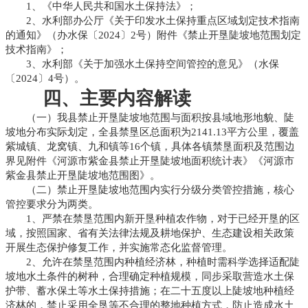
1、《中华人民共和国水土保持法》；
2、水利部办公厅《关于印发水土保持重点区域划定技术指南
的通知》（办水保〔2024〕2号）附件《禁止开垦陡坡地范围划定
技术指南》；
3、水利部《关于加强水土保持空间管控的意见》（水保
〔2024〕4号）。
四、主要内容解读
（一）我县禁止开垦陡坡地范围与面积按县域地形地貌、陡
坡地分布实际划定，全县禁垦区总面积为2141.13平方公里，覆盖
紫城镇、龙窝镇、九和镇等16个镇，具体各镇禁垦面积及范围边
界见附件《河源市紫金县禁止开垦陡坡地面积统计表》《河源市
紫金县禁止开垦陡坡地范围图》。
（二）禁止开垦陡坡地范围内实行分级分类管控措施，核心
管控要求分为两类。
1、严禁在禁垦范围内新开垦种植农作物，对于已经开垦的区
域，按照国家、省有关法律法规及耕地保护、生态建设相关政策
开展生态保护修复工作，并实施常态化监督管理。
2、允许在禁垦范围内种植经济林，种植时需科学选择适配陡
坡地水土条件的树种，合理确定种植规模，同步采取营造水土保
护带、蓄水保土等水土保持措施；在二十五度以上陡坡地种植经
济林的，禁止采用全垦等不合理的整地种植方式，防止造成水土