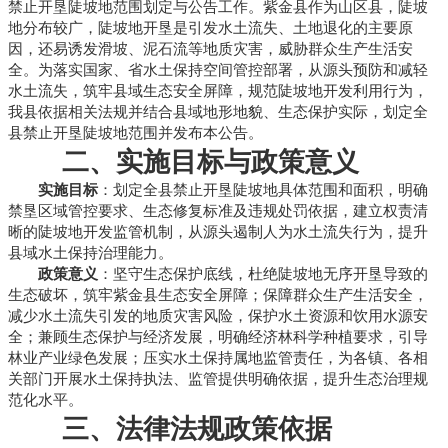
禁止开垦陡坡地范围划定与公告工作。紫金县作为山区县，陡坡
地分布较广，陡坡地开垦是引发水土流失、土地退化的主要原
因，还易诱发滑坡、泥石流等地质灾害，威胁群众生产生活安
全。为落实国家、省水土保持空间管控部署，从源头预防和减轻
水土流失，筑牢县域生态安全屏障，规范陡坡地开发利用行为，
我县依据相关法规并结合县域地形地貌、生态保护实际，划定全
县禁止开垦陡坡地范围并发布本公告。
二、实施目标与政策意义
实施目标
：划定全县禁止开垦陡坡地具体范围和面积，明确
禁垦区域管控要求、生态修复标准及违规处罚依据，建立权责清
晰的陡坡地开发监管机制，从源头遏制人为水土流失行为，提升
县域水土保持治理能力。
政策意义
：坚守生态保护底线，杜绝陡坡地无序开垦导致的
生态破坏，筑牢紫金县生态安全屏障；保障群众生产生活安全，
减少水土流失引发的地质灾害风险，保护水土资源和饮用水源安
全；兼顾生态保护与经济发展，明确经济林科学种植要求，引导
林业产业绿色发展；压实水土保持属地监管责任，为各镇、各相
关部门开展水土保持执法、监管提供明确依据，提升生态治理规
范化水平。
三、法律法规政策依据