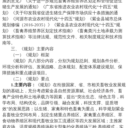
展的意见》《关于进一步规范畜禽养殖禁养区划定和管理促进生
猪生产发展的通知》《广东省推进农业农村现代化“十四五”规
划》《关于印发我省促进生猪生产保障市场供应十条措施的通
知》《河源市农业农村现代化“十四五”规划》《紫金县城市总体
规划修编（2016-2035）》《紫金县农业农村现代化“十四五”规
划》《畜禽养殖禁养区划定技术指南》《畜禽粪污土地承载力测
算技术指南》等法律法规、规范性文件、相关制度规定和技术指
南等。
三、《规划》主要内容
（一）《规划》框架
《规划》共八部分内容，分别为规划总则、规划条件分析、
环境分析和评估
、发展战略、总体规划、
配套体系建设规划
、保
障措施和重点建设项目。
（二）《规划》要点
1.主要内容：
《规划》在衔接国家、省、市相关畜牧业发展规
划的基础上，充分考虑紫金县自然资源禀赋、社会经济条件、畜
禽产业特色和土地承载力等因素，提出“突出生态、绿色主导，科
学布局、结构优化，品牌引领、融合发展，科技支撑、提质增
效”的发展思路；以生猪、家禽和特色畜禽为重点，科学规划紫金
县畜牧业空间布局，划定生猪重点养殖区、家禽重点养殖区、草
食动物养殖区和现代畜牧业加工流通区等四大发展区域；主推家
庭农场、适度规模养殖场和大型集约化养殖场三种 养殖模式，实