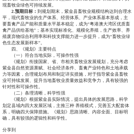
现畜牧业绿色可持续发展。
2.预期目标：
到规划期末，紫金县畜牧业规模结构达到合理水
平，现代畜牧业的生产体系、经营体系、产业体系基本形成，主
要畜禽产品产能和质量水平基本稳定，成为“粤港澳大湾区优质畜
禽产品供给基地”；基本实现标准化、规模化养殖，生产效率、养
殖废弃物综合利用率和科技支撑能力进一步提升，成为“畜牧业绿
色生态发展新样本”。
四、《规划》主要特点
（一）符合当地实际，可操作性强
《规划》衔接国家、省、市相关畜牧业发展规划，充分考虑
紫金县自然资源禀赋、社会经济条件、畜禽产业特色和土地承载
力等因素，合理规划布局和制定详实措施，对于指导紫金县畜牧
业可持续发展、提升当地畜牧业质量效益和竞争力，具有较强的
针对性和可操作性。
（二）条理清晰，科学性强
《规划》根据紫金县实际情况，提出具体的发展思路，科学
划定县域内四大发展区域，主推三种 养殖模式，完善五大配套体
系，明确四大保障措施。《规划》思路清晰、内容全面、目标明
确，具有较强的逻辑性和科学性。
分享到