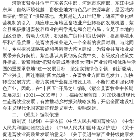
河源市紫金县位于广东省东中部，河源市东南部、东江中游
东岸，自然环境优越，畜牧业地方特色品种资源丰富，是区域内
重要的“菜篮子”供应基地。尤其是进入21世纪后，随着产业化经
营机制的引入，顺应珠三角地区畜牧业产业转移的发展机遇，紫
金县积极推进畜牧养殖业的科学规划和合理布局，立足于本地的
山区资源、劳动力优势，积极推广良种和良法饲养，提高养殖水
平和产品质量，使畜牧养殖业进入一个全新的发展时期。与此同
时，乡村振兴战略实施和粤港澳大湾区建设，为紫金县畜牧业发
展带来良好契机。紫金县认真贯彻落实党中央、各级政府政策文
件措施，紧紧围绕“把紫金建成粤港澳大湾区产业转移和优质生活
圈的重要承载地”这一发展目标，坚定实施绿色引领、创新驱动、
产业兴县、西连南融“四大战略”，在畜牧业方面重点发力，加快
转变发展方式，着力实施产业提质增效工程，不断打造和强化特
色产业。因此，在“十四五”开局之年编制《紫金县畜牧业中长期
发展规划（2021—2035年）》，描绘发展蓝图，对加快推进现代
生态畜牧业发展，有效推动乡村振兴战略实施，开启全面建设社
会主义现代化国家新征程意义重大、影响深远。
二、《规划》编制依据
编制该《规划》主要依据《中华人民共和国畜牧法》《中华
人民共和国动物防疫法》《中华人民共和国环境保护法》《关于
促进畜牧业高质量发展的意见》《关于促进生猪产业持续健康发