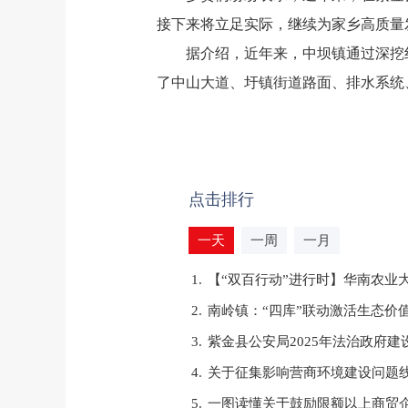
接下来将立足实际，继续为家乡高质量
据介绍，近年来，中坝镇通过深挖红
了中山大道、圩镇街道路面、排水系统
点击排行
一天
一周
一月
1.
【“双百行动”进行时】华南农业
2.
南岭镇：“四库”联动激活生态价
3.
紫金县公安局2025年法治政府建
4.
关于征集影响营商环境建设问题
5.
一图读懂关于鼓励限额以上商贸