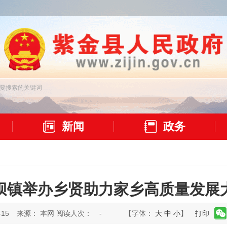
新闻
政务
坝镇举办乡贤助力家乡高质量发展
15
来源： 本网 阅读人次：
-
【字体：
大
中
小
】
打印