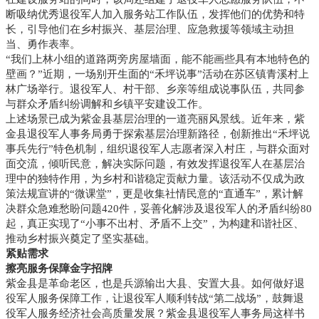
断吸纳优秀退役军人加入服务站工作队伍，发挥他们的优势和特
长，引导他们在乡村振兴、基层治理、应急救援等领域主动担
当、勇作表率。
“我们上林小组的道路两旁房屋墙面，能不能画些具有本地特色的
壁画？”近期，一场别开生面的“禾坪说事”活动在苏区镇青溪村上
林广场举行。退役军人、村干部、乡亲等组成说事队伍，共同参
与群众矛盾纠纷调解和乡镇平安建设工作。
上述场景已成为紫金县基层治理的一道亮丽风景线。近年来，紫
金县退役军人事务局勇于探索基层治理新路径，创新推出“禾坪说
事兵先行”特色机制，组织退役军人志愿者深入村庄，与群众面对
面交流，倾听民意，解决实际问题，有效发挥退役军人在基层治
理中的独特作用，为乡村和谐稳定贡献力量。该活动不仅成为政
策法规宣讲的“微课堂”，更是收集社情民意的“直通车”，累计解
决群众急难愁盼问题420件，妥善化解涉及退役军人的矛盾纠纷80
起，真正实现了“小事不出村、矛盾不上交”，为构建和谐社区、
推动乡村振兴奠定了坚实基础。
紧贴需求
擦亮服务保障金字招牌
紫金县是革命老区，也是兵源输出大县、安置大县。如何做好退
役军人服务保障工作，让退役军人顺利转战“第二战场”，鼓舞退
役军人服务经济社会高质量发展？紫金县退役军人事务局这样书