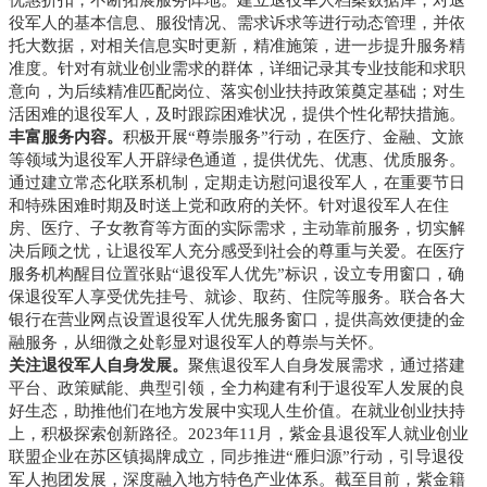
役军人的基本信息、服役情况、需求诉求等进行动态管理，并依
托大数据，对相关信息实时更新，精准施策，进一步提升服务精
准度。针对有就业创业需求的群体，详细记录其专业技能和求职
意向，为后续精准匹配岗位、落实创业扶持政策奠定基础；对生
活困难的退役军人，及时跟踪困难状况，提供个性化帮扶措施。
丰富服务内容。
积极开展“尊崇服务”行动，在医疗、金融、文旅
等领域为退役军人开辟绿色通道，提供优先、优惠、优质服务。
通过建立常态化联系机制，定期走访慰问退役军人，在重要节日
和特殊困难时期及时送上党和政府的关怀。针对退役军人在住
房、医疗、子女教育等方面的实际需求，主动靠前服务，切实解
决后顾之忧，让退役军人充分感受到社会的尊重与关爱。在医疗
服务机构醒目位置张贴“退役军人优先”标识，设立专用窗口，确
保退役军人享受优先挂号、就诊、取药、住院等服务。联合各大
银行在营业网点设置退役军人优先服务窗口，提供高效便捷的金
融服务，从细微之处彰显对退役军人的尊崇与关怀。
关注退役军人自身发展。
聚焦退役军人自身发展需求，通过搭建
平台、政策赋能、典型引领，全力构建有利于退役军人发展的良
好生态，助推他们在地方发展中实现人生价值。在就业创业扶持
上，积极探索创新路径。2023年11月，紫金县退役军人就业创业
联盟企业在苏区镇揭牌成立，同步推进“雁归源”行动，引导退役
军人抱团发展，深度融入地方特色产业体系。截至目前，紫金籍