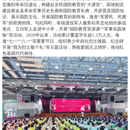
堂搬到革命旧遗址，构建起全民国防教育的“大课堂”。因地制宜
建设紫金县革命军事历史长廊和国防教育长廊，开辟普及国防知
识、展示国防文化、开展国防教育的新阵地，激发“军爱民、民拥
军”的双拥热情。与此同时，各镇退役军人服务站常态化组织参战
老兵、立功军人走进中小学，开展“国防教育宣讲课”“军事实践体
验”等活动。2020年以来，活动累计覆盖学生超1.3万人次。每
逢“七一”“八一”等重要节日，组织青少年前往烈士陵园、纪念碑
开展“我为烈士敬个礼”等主题活动，厚植爱国主义情怀，推动红
色基因代代相传。