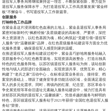
退役军人事务局将继续秉持这一理念，不断探索创新，努力提升
退役军人服务保障水平，为打造退役军人工作高质量发展“紫金样
板”不懈奋斗，书写退役军人工作新篇章。
创新服务
打响特色工作品牌
在紫金县这片浸润着红色血液的土地上，紫金县退役军人事务局
紧密对标新时代“枫桥经验”及星级建设的高标准、严要求，深挖
本土资源潜力，以红色基因为魂，精心构筑起“党建引领+退役军
人服务”的“温馨娘家”品牌，在红色星级服务站建设等方面全力优
化服务质量，确保退役军人感受到家的温暖。
在推进退役军人服务站建设过程中，紫金县巧妙地将服务站融入
党群服务中心与红色教育基地，实现资源高效整合，打造出独具
特色的红色服务阵地。以苏区镇退役军人服务站为例，该站创新
性地与镇人武部进行全面融合，实现资源共享、优势互补，精心
构建了“老兵之家”活动中心，在标准设置业务前台、接待室、档
案室的基础上，增设了健身室等多功能活动区域，全面满足退役
军人的多元化需求。同时，将镇内的红屋、纪念堂、苏区革命斗
争史展览馆等革命旧遗址元素融入服务站建设中，倾力打造具有
浓郁苏区风情的退役军人“温馨娘家”。凭借卓越的服务与鲜明的
特色，苏区镇退役军人服务站于2021年获得“全国红色退役军人服
务站”荣誉。
在建设服务站的同时，该局还组建了退役军人志愿服务队伍，不