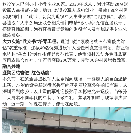
退役军人已创办中小微企业36家。2023年以来，累计帮助28名退
役军人掌握新技能，助力5名退役军人成功创业，带动169名村民
实现“家门口”就业，切实为退役军人事业发展“助跑添翼”。紫金
县退役军人事务局还联合相关部门申请“乡小兵”微信直播账号，
搭建直播影棚，为有直播带货意愿的退役军人及军属提供专业化
优质服务。
大力实施“兵支书”培育工程。
通过“政治素质考核 + 带富能力评
估”双重标准，选拔40名优秀退役军人担任村党支部书记。苏区镇
永坑村“兵支书”钟作彬便是典型代表，他带领村民创办金胜禽畜
养殖农民合作社，年产值突破200万元，带动30户村民增收致富。
融合共建
凝聚团结奋进“红色动能”
不久前，在紫金县退役军人返乡报到现场，一幕感人的画面温情
上演。77岁的紫金籍退役老兵李统基身着珍藏多年的旧军装，从
深圳回到家乡，以庄重的军礼迎接孙子李彬彬光荣退役。当爷孙
二人身着不同年代的军装，互敬军礼、紧紧相拥时，现场掌声雷
动，这一刻，军魂在传承，使命在延续。