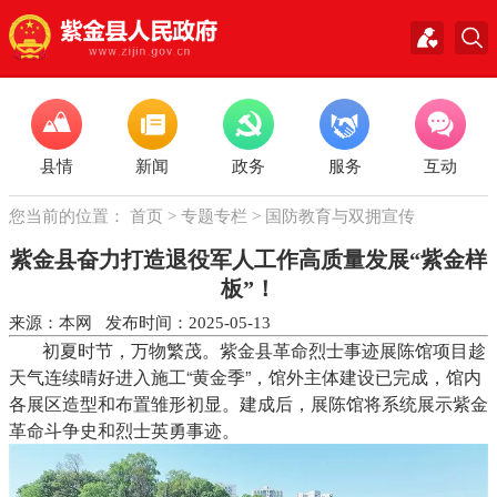
县情
新闻
政务
服务
互动
您当前的位置：
首页
>
专题专栏
>
国防教育与双拥宣传
紫金县奋力打造退役军人工作高质量发展“紫金样
板”！
来源：本网 发布时间：2025-05-13
初夏时节，万物繁茂。紫金县革命烈士事迹展陈馆项目趁
天气连续晴好进入施工“黄金季”，馆外主体建设已完成，馆内
各展区造型和布置雏形初显。建成后，展陈馆将系统展示紫金
革命斗争史和烈士英勇事迹。