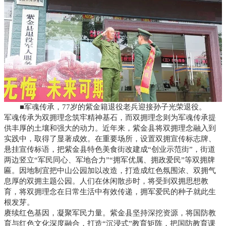
■军魂传承，77岁的紫金籍退役老兵迎接孙子光荣退役。
军魂传承为双拥理念筑牢精神基石，而双拥理念则为军魂传承提
供丰厚的土壤和强大的动力。近年来，紫金县将双拥理念融入到
实践中，取得了显著成效。在重要场所，设置双拥宣传标志牌、
悬挂宣传标语，把紫金县特色美食街改建成“创业示范街”，街道
两边竖立“军民同心、军地合力”“拥军优属、拥政爱民”等双拥牌
匾。因地制宜把中山公园加以改造，打造成红色氛围浓、双拥气
息厚的双拥主题公园。人们在休闲散步时，将受到双拥思想教
育，将双拥理念在日常生活中有效传递，拥军爱民的种子就此生
根发芽。
赓续红色基因，凝聚军民力量。紫金县坚持深挖资源，将国防教
育与红色文化深度融合，打造“沉浸式”教育矩阵，把国防教育课