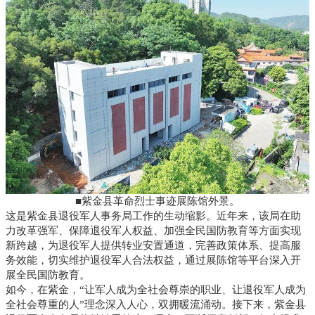
■紫金县革命烈士事迹展陈馆外景。
这是紫金县退役军人事务局工作的生动缩影。近年来，该局在助
力改革强军、保障退役军人权益、加强全民国防教育等方面实现
新跨越，为退役军人提供转业安置通道，完善政策体系、提高服
务效能，切实维护退役军人合法权益，通过展陈馆等平台深入开
展全民国防教育。
如今，在紫金，“让军人成为全社会尊崇的职业、让退役军人成为
全社会尊重的人”理念深入人心，双拥暖流涌动。接下来，紫金县