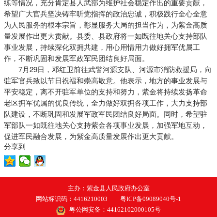
练等情况，充分肯定县人武部为维护社会稳定作出的重要贡献，
希望广大官兵坚决铸牢听党指挥的政治忠诚，积极践行全心全意
为人民服务的根本宗旨，彰显服务大局的担当作为，为紫金高质
量发展作出更大贡献。县委、县政府将一如既往地关心支持部队
事业发展，持续深化双拥共建，用心用情用力做好拥军优属工
作，不断巩固和发展军政军民团结良好局面。
7月29日，邓红卫前往武警河源支队、河源市消防救援局，向
驻军官兵致以节日祝福和崇高敬意。他表示，地方的事业发展与
平安稳定，离不开驻军单位的支持和努力，紫金将持续发扬革命
老区拥军优属的优良传统，全力做好双拥各项工作，大力支持部
队建设，不断巩固和发展军政军民团结良好局面。同时，希望驻
军部队一如既往地关心支持紫金各项事业发展，加强军地互动，
促进军民融合发展，为紫金高质量发展作出更大贡献。
分享到
主办：紫金县人民政府办公室
网站标识码：4416210003
粤ICP备09089040号-1
粤公网安备：44162102000105号