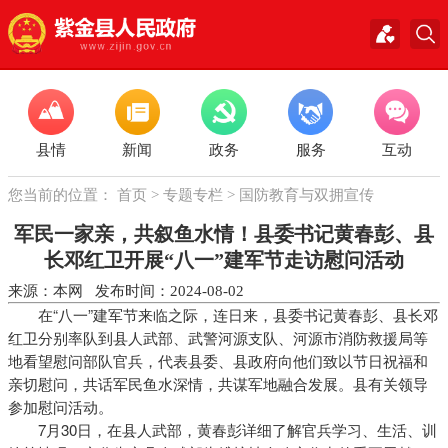
县情
新闻
政务
服务
互动
您当前的位置：
首页
>
专题专栏
>
国防教育与双拥宣传
军民一家亲，共叙鱼水情！县委书记黄春彭、县
长邓红卫开展“八一”建军节走访慰问活动
来源：本网 发布时间：2024-08-02
在“八一”建军节来临之际，连日来，县委书记黄春彭、县长邓
红卫分别率队到县人武部、武警河源支队、河源市消防救援局等
地看望慰问部队官兵，代表县委、县政府向他们致以节日祝福和
亲切慰问，共话军民鱼水深情，共谋军地融合发展。县有关领导
参加慰问活动。
7月30日，在县人武部，黄春彭详细了解官兵学习、生活、训