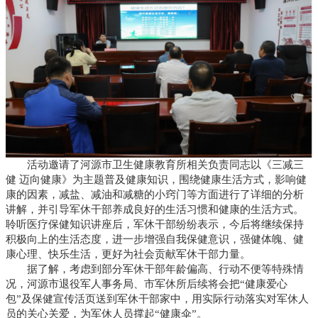
活动邀请了河源市卫生健康教育所相关负责同志以《三减三
健 迈向健康》为主题普及健康知识，围绕健康生活方式，影响健
康的因素，减盐、减油和减糖的小窍门等方面进行了详细的分析
讲解，并引导军休干部养成良好的生活习惯和健康的生活方式。
聆听医疗保健知识讲座后，军休干部纷纷表示，今后将继续保持
积极向上的生活态度，进一步增强自我保健意识，强健体魄、健
康心理、快乐生活，更好为社会贡献军休干部力量。
据了解，考虑到部分军休干部年龄偏高、行动不便等特殊情
况，河源市退役军人事务局、市军休所后续将会把“健康爱心
包”及保健宣传活页送到军休干部家中，用实际行动落实对军休人
员的关心关爱，为军休人员撑起“健康伞”。