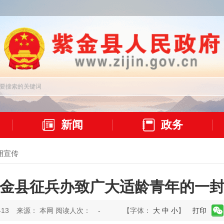
新闻
政务
拥宣传
金县征兵办致广大适龄青年的一
13
来源： 本网 阅读人次：
-
【字体：
大
中
小
】
打印