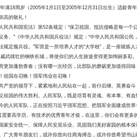
18周岁（2005年1月1日至2005年12月31日出生）适龄
崇高的敬礼！
共和国宪法》第52条规定：“保卫祖国、抵抗侵略是每一个
义务。”《中华人民共和国兵役法》规定：“中华人民共和国公民
规定服兵役。”军营是一所培养人才的“大学校”，是一座锻炼人才
入威武雄壮的钢铁长城，将使你们的人生旅途变得更加绚丽多彩
营更加蓬勃青春；没有哪一次经历，比部队的磨砺更加值得回味
！祖国在召唤！强军伟业在召唤！
产党的领导下，紧紧地和人民站在一起，前仆后继、英勇奋斗
义祖国的伟大胜利。人民军队，既是培育有灵魂、有本事、有血
今的人民军队，正在按照习近平强军思想、把我军全面建成世界
尤其需要高学历、有技术的优秀青年才俊，在这里，你们会有更多
国家安全统一、保障人民安居乐业、巩固我们美好家园的根本保
广大青年朋友们，或许你曾向往商海搏击，或许你曾希望书山