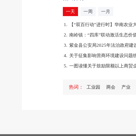
一天
一周
一月
1.
【“双百行动”进行时】华南农业
2.
南岭镇：“四库”联动激活生态价
3.
紫金县公安局2025年法治政府建
4.
关于征集影响营商环境建设问题
5.
一图读懂关于鼓励限额以上商贸
1.
紫金县委宣传部等部门联合举办
热词：
工业园
两会
产业
2.
紫金县义容中学举行2024—20
3.
紫金县专门教育指导委员会办公
4.
紫金县人民政府办公室2025年
5.
图片解读《紫金县人民政府森林
1.
县委书记黄春彭率队赴惠州、深