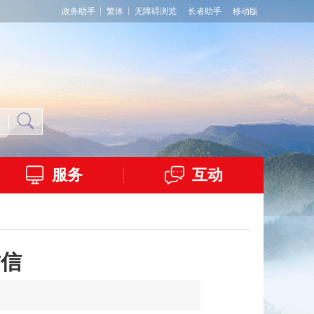
政务助手
繁体
无障碍浏览
长者助手
移动版
服务
互动
封信