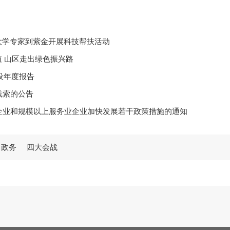
大学专家到紫金开展科技帮扶活动
值 山区走出绿色振兴路
设年度报告
线索的公告
企业和规模以上服务业企业加快发展若干政策措施的通知
学习贯彻党的二十届四中全会精神宣讲报告会
政务
四大会战
25学年度奖教奖学颁奖大会暨校友捐赠仪式
室关于调整县专门教育指导委员会的通知
信息公开工作年度报告
防火禁火令》
圳开展招商考察工作