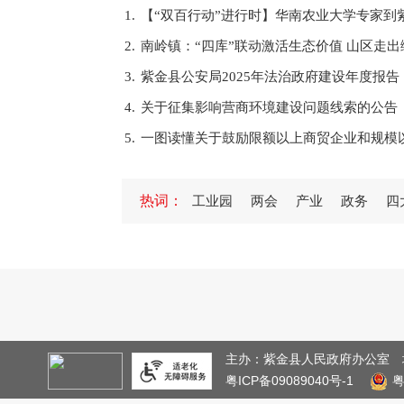
1.
【“双百行动”进行时】华南农业大学专家到
2.
南岭镇：“四库”联动激活生态价值 山区走
3.
紫金县公安局2025年法治政府建设年度报告
4.
关于征集影响营商环境建设问题线索的公告
5.
一图读懂关于鼓励限额以上商贸企业和规模
1.
紫金县委宣传部等部门联合举办学习贯彻党
热词：
工业园
两会
产业
政务
四
2.
紫金县义容中学举行2024—2025学年度
3.
紫金县专门教育指导委员会办公室关于调整
4.
紫金县人民政府办公室2025年信息公开工作
5.
图片解读《紫金县人民政府森林防火禁火令
1.
县委书记黄春彭率队赴惠州、深圳开展招商
2.
紫金县工会第十四次代表大会开幕
主办：紫金县人民政府办公室
粤ICP备09089040号-1
3.
紫金县开展“文明交通 安全出行”文明实践