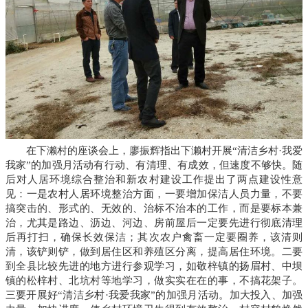
在下濑村的座谈会上，廖振辉指出下濑村开展“清洁乡村·我爱
我家”的加强月活动有行动、有清理、有成效，但速度不够快。随
后对人居环境综合整治和新农村建设工作提出了两点建设性意
见：一是农村人居环境整治方面，一要增加保洁人员力量，不要
搞突击的、形式的、无效的、治标不治本的工作，而是要标本兼
治，尤其是路边、沥边、河边、房前屋后一定要先进行彻底清理
后再打扫，确保长效保洁；其次农户禽畜一定要圈养，该清则
清，该铲则铲，做到居住区和养殖区分离，提高居住环境。二要
到全县比较先进的地方进行参观学习，如敬梓镇的扬眉村、中坝
镇的松梓村、北坑村等地学习，做实实在在的事，不搞花架子。
三要开展好“清洁乡村·我爱我家”的加强月活动。加大投入、加强