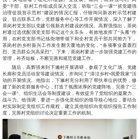
委”干部、驻村工作组成员深入交流，听取“三会一课”“抓党建强
治理促脱贫示范村”建设的情况汇报，仔细询问新农村示范村建
设、驻点联系工作，党群服务中心等工作开展情况，深入了解了
茶岗村党支部以党建引领新农村建设的情况。高辉强指出，茶岗
村通过选优配强党支部书记这个火车头，有效地发挥了“头雁”作
用，在村党支部书记练尧增带领下和全村党员干部共同努力下，
茶岗村的乡村振兴工作发生翻天覆地的变化，“各项事业轰轰烈
烈、党员群众兴高采烈”。下来，茶岗村要进一步加强党建工作的
管理，补齐短板，不断完善和规范党建工作。
随后，高辉强来到下濑村开展调研，参观了文化广场、党建
长廊和党员活动室等建设情况，并询问了“清洁乡村•我爱我家”活
动的开展情况。他指出，下濑村充分利用了帮扶单位的优势，修
建了新的党群服务中心，打造了氛围浓厚的党建阵地，完善了“三
会一课”、组织生活会等制度建设，有效提升了党组织的凝聚力、
战斗力。他强调，要进一步强化党组织的领导核心地位，要结合
村实际制定党组织工作规程，建立其他组织向党组织报告工作制
度，完善村党组织讨论决定重要工作的机制。