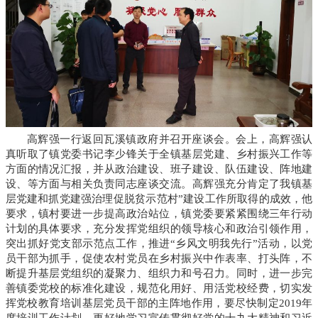
高辉强一行返回瓦溪镇政府并召开座谈会。会上，高辉强认
真听取了镇党委书记李少锋关于全镇基层党建、乡村振兴工作等
方面的情况汇报，并从政治建设、班子建设、队伍建设、阵地建
设、等方面与相关负责同志座谈交流。高辉强充分肯定了我镇基
层党建和抓党建强治理促脱贫示范村”建设工作所取得的成效，他
要求，镇村要进一步提高政治站位，镇党委要紧紧围绕三年行动
计划的具体要求，充分发挥党组织的领导核心和政治引领作用，
突出抓好党支部示范点工作，推进“乡风文明我先行”活动，以党
员干部为抓手，促使农村党员在乡村振兴中作表率、打头阵，不
断提升基层党组织的凝聚力、组织力和号召力。同时，进一步完
善镇委党校的标准化建设，规范化用好、用活党校经费，切实发
挥党校教育培训基层党员干部的主阵地作用，要尽快制定2019年
度培训工作计划，更好地学习宣传贯彻好党的十九大精神和习近