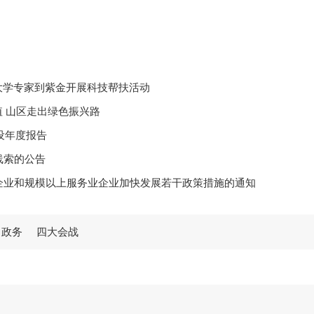
大学专家到紫金开展科技帮扶活动
值 山区走出绿色振兴路
设年度报告
线索的公告
企业和规模以上服务业企业加快发展若干政策措施的通知
学习贯彻党的二十届四中全会精神宣讲报告会
政务
四大会战
25学年度奖教奖学颁奖大会暨校友捐赠仪式
室关于调整县专门教育指导委员会的通知
信息公开工作年度报告
防火禁火令》