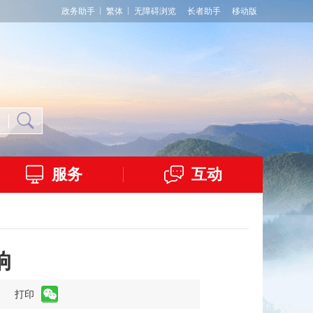
政务助手
繁体
无障碍浏览
长者助手
移动版
服务
互动
响
】
打印