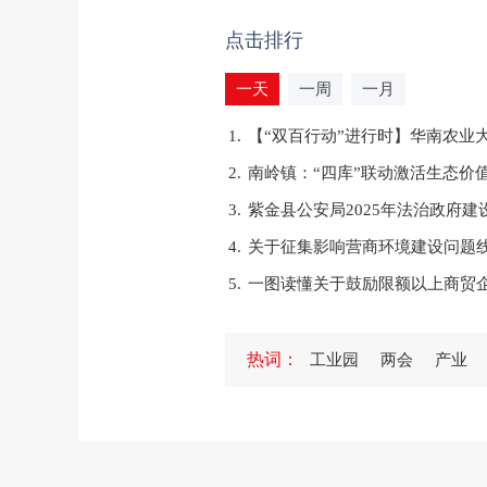
点击排行
一天
一周
一月
1.
【“双百行动”进行时】华南农业
2.
南岭镇：“四库”联动激活生态价
3.
紫金县公安局2025年法治政府建
4.
关于征集影响营商环境建设问题
5.
一图读懂关于鼓励限额以上商贸
1.
紫金县委宣传部等部门联合举办
热词：
工业园
两会
产业
2.
紫金县义容中学举行2024—20
3.
紫金县专门教育指导委员会办公
4.
紫金县人民政府办公室2025年
5.
图片解读《紫金县人民政府森林