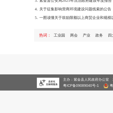
3.
紫金县公安局2025年法治政府建设年度报告
4.
关于征集影响营商环境建设问题线索的公告
5.
一图读懂关于鼓励限额以上商贸企业和规模
1.
紫金县委宣传部等部门联合举办学习贯彻党
热词：
工业园
两会
产业
政务
四
2.
紫金县义容中学举行2024—2025学年度
3.
紫金县专门教育指导委员会办公室关于调整
4.
紫金县人民政府办公室2025年信息公开工作
5.
图片解读《紫金县人民政府森林防火禁火令
1.
县委书记黄春彭率队赴惠州、深圳开展招商
2.
紫金县工会第十四次代表大会开幕
主办：紫金县人民政府办公室
粤ICP备09089040号-1
3.
紫金县开展“文明交通 安全出行”文明实践
4.
广东省政府“互联网+督查”
5.
文字+图片解读《紫金县乱砍滥伐林木专项