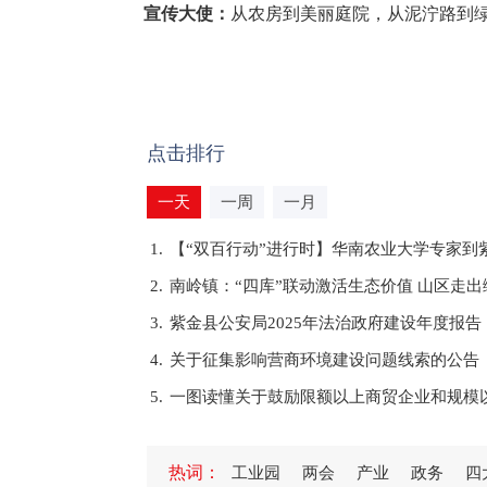
宣传大使：
从农房到美丽庭院，从泥泞路到绿
点击排行
一天
一周
一月
1.
【“双百行动”进行时】华南农业大学专家到
2.
南岭镇：“四库”联动激活生态价值 山区走
3.
紫金县公安局2025年法治政府建设年度报告
4.
关于征集影响营商环境建设问题线索的公告
5.
一图读懂关于鼓励限额以上商贸企业和规模
1.
紫金县委宣传部等部门联合举办学习贯彻党
热词：
工业园
两会
产业
政务
四
2.
紫金县义容中学举行2024—2025学年度