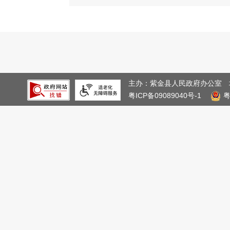
3.
紫金县专门教育指导委员会办公室关于调整
4.
紫金县人民政府办公室2025年信息公开工作
5.
图片解读《紫金县人民政府森林防火禁火令
1.
县委书记黄春彭率队赴惠州、深圳开展招商
2.
紫金县工会第十四次代表大会开幕
主办：紫金县人民政府办公室
粤ICP备09089040号-1
3.
紫金县开展“文明交通 安全出行”文明实践
4.
广东省政府“互联网+督查”
5.
文字+图片解读《紫金县乱砍滥伐林木专项