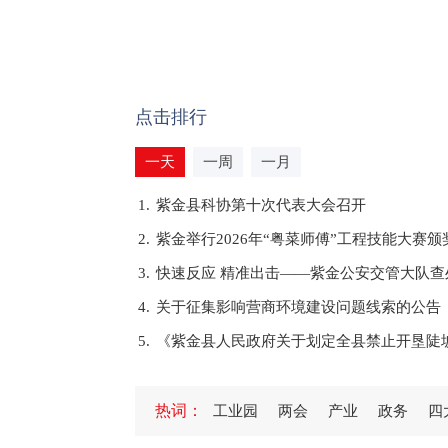
点击排行
一天
一周
一月
1.
紫金县科协第十次代表大会召开
2.
紫金举行2026年“粤菜师傅”工程技能大赛颁奖
3.
快速反应 精准出击——紫金公安交管大队查
4.
关于征集影响营商环境建设问题线索的公告
5.
《紫金县人民政府关于划定全县禁止开垦陡
1.
紫金县自然资源局召开优化营商环境企业代
热词：
工业园
两会
产业
政务
四
2.
黄春彭到好义镇调研
3.
紫金县举行“6•26”国际禁毒日宣传活动