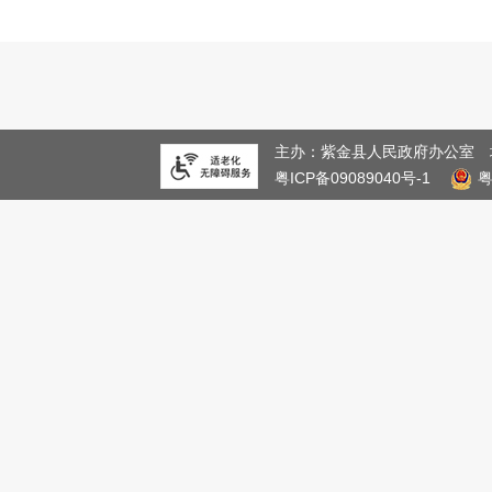
4.
国务院“互联网+督查”平台公开征集阻碍民
5.
《紫金县人民政府关于划定全县禁止开垦陡
1.
县人大常委会召开联席会议暨推动紫金蝉茶
2.
紫金举行上半年产业建设“大会战”项目集中
主办：紫金县人民政府办公室
粤ICP备09089040号-1
3.
2026年紫金县1-4月报
4.
广东省政府“互联网+督查”
5.
一图读懂紫金县人民政府关于修订印发紫金