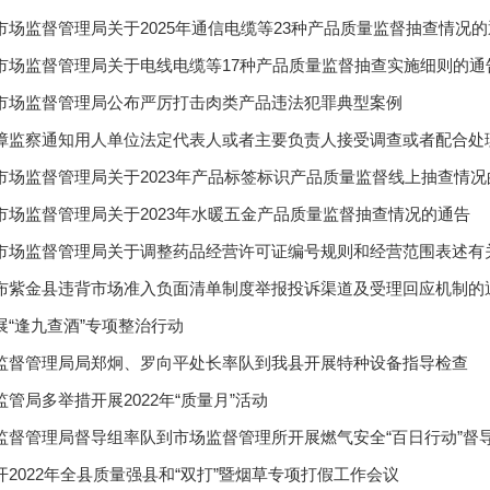
市场监督管理局关于2025年通信电缆等23种产品质量监督抽查情况
市场监督管理局关于电线电缆等17种产品质量监督抽查实施细则的通
市场监督管理局公布严厉打击肉类产品违法犯罪典型案例
障监察通知用人单位法定代表人或者主要负责人接受调查或者配合处
市场监督管理局关于2023年产品标签标识产品质量监督线上抽查情况
市场监督管理局关于2023年水暖五金产品质量监督抽查情况的通告
市场监督管理局关于调整药品经营许可证编号规则和经营范围表述有
布紫金县违背市场准入负面清单制度举报投诉渠道及受理回应机制的
展“逢九查酒”专项整治行动
监督管理局局郑炯、罗向平处长率队到我县开展特种设备指导检查
管局多举措开展2022年“质量月”活动
监督管理局督导组率队到市场监督管理所开展燃气安全“百日行动”督
开2022年全县质量强县和“双打”暨烟草专项打假工作会议