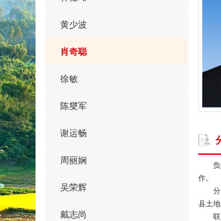
黄少波
肖奇聪
徐敏
陈燮军
谢运畅
周丽娴
负责
作。
吴荣辉
分管
县土地
戴志尚
联系